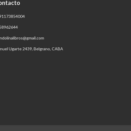
ontacto
91173854004
58962644
ndolinalibros@gmail.com
nuel Ugarte 2439, Belgrano, CABA