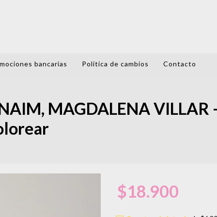
mociones bancarias
Política de cambios
Contacto
NAIM, MAGDALENA VILLAR 
olorear
$18.900