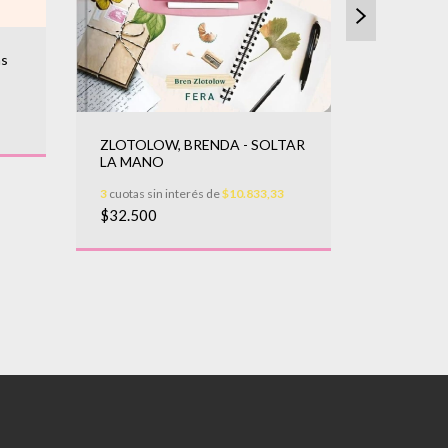
as
ZLOTOLOW, BRENDA - SOLTAR
LA MANO
PARRA, 
TAROT
3
cuotas sin interés de
$10.833,33
$32.500
3
cuotas sin
$34.000