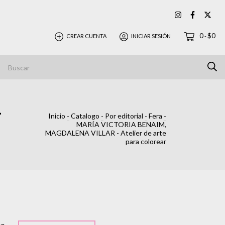
0
$0
CREAR CUENTA
INICIAR SESIÓN
-
-
Inicio
-
Catalogo
-
Por editorial
-
Fera
-
MARÍA VICTORIA BENAIM,
MAGDALENA VILLAR - Atelier de arte
para colorear