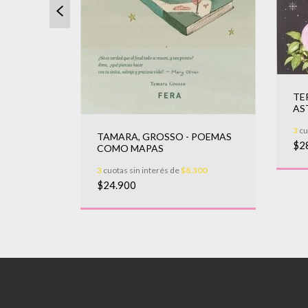
TE
AS
DI
irología,
3
cu
 las
TAMARA, GROSSO - POEMAS
$2
COMO MAPAS
.833,33
3
cuotas sin interés de
$8.300
$24.900