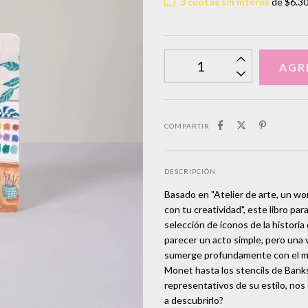
3
cuotas sin interés
de
$6.3
COMPARTIR
DESCRIPCIÓN
Basado en "Atelier de arte, un wo
con tu creatividad", este libro p
selección de íconos de la histori
parecer un acto simple, pero una
sumerge profundamente con el m
Monet hasta los stencils de Banksy
representativos de su estilo, no
a descubrirlo?