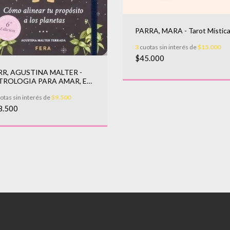
PARRA, MARA - Tarot Místic
3
cuotas sin interés de
$15.000
$45.000
RR, AGUSTINA MALTER -
TROLOGIA PARA AMAR, EL
ARIO
otas sin interés de
$9.500
8.500