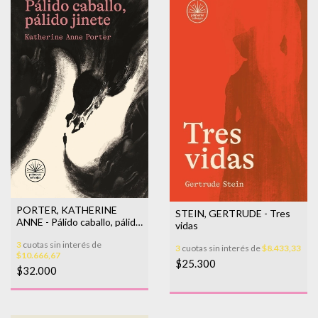
PORTER, KATHERINE
STEIN, GERTRUDE - Tres
ANNE - Pálido caballo, pálido
vidas
jinete
3
cuotas sin interés de
3
cuotas sin interés de
$8.433,33
$10.666,67
$25.300
$32.000