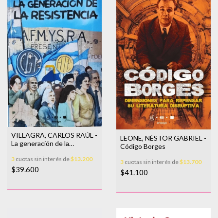
VILLAGRA, CARLOS RAÚL -
LEONE, NÉSTOR GABRIEL -
La generación de la
Código Borges
resistencia
3
cuotas sin interés de
$13.200
3
cuotas sin interés de
$13.700
$39.600
$41.100