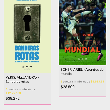
SCHER, ARIEL - Apuntes del
mundial
PERIS, ALEJANDRO -
Banderas rotas
3
cuotas sin interés de
$8.933,33
$26.800
3
cuotas sin interés de
$12.757,33
$38.272