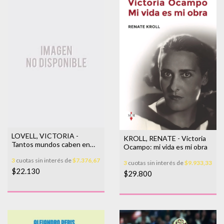
LOVELL, VICTORIA -
KROLL, RENATE - Victoria
Tantos mundos caben en
Ocampo: mi vida es mi obra
este
3
cuotas sin interés de
$7.376,67
3
cuotas sin interés de
$9.933,33
$22.130
$29.800