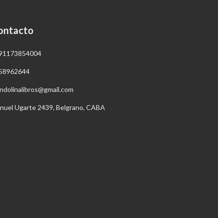
ontacto
91173854004
58962644
ndolinalibros@gmail.com
nuel Ugarte 2439, Belgrano, CABA