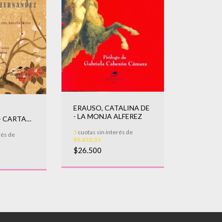
ERAUSO, CATALINA DE
- LA MONJA ALFEREZ
- CARTAS
3
cuotas sin interés de
rés de
$8.833,33
$26.500