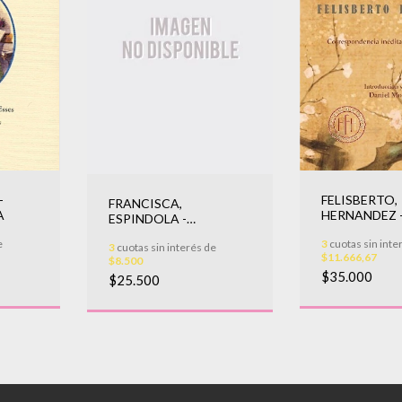
-
FELISBERTO,
FRANCISCA,
A
HERNANDEZ 
ESPINDOLA -
II
MEMORIAS DEL VIAJE A
e
3
cuotas sin inte
3
cuotas sin interés de
FRANCIA DE UNA
$11.666,67
$8.500
ARGENTIN
$35.000
$25.500