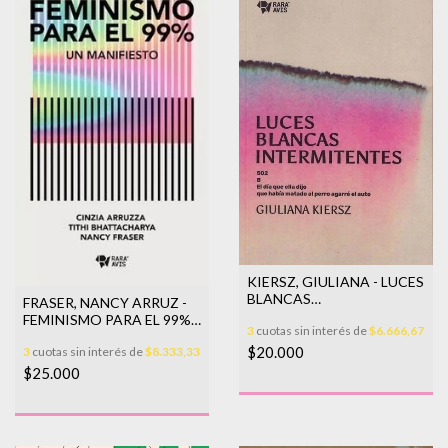
KIERSZ, GIULIANA - LUCES
BLANCAS
FRASER, NANCY ARRUZ -
INTERMITENTES
FEMINISMO PARA EL 99%.
3
cuotas sin interés de
$6.666,67
UN MANIFIESTO
$20.000
3
cuotas sin interés de
$8.333,33
$25.000