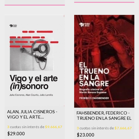
ALAN, JULIA CISNEROS -
FAHSBENDER, FEDERICO -
VIGO Y EL ARTE
TRUENO EN LA SANGRE EL
(IN)SONORO
3
cuotas sin interés de
$9.666,67
3
cuotas sin interés de
$7.666,67
$29.000
$23.000