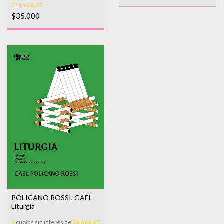
$11.666,67
$35.000
POLICANO ROSSI, GAEL -
Liturgia
3
cuotas sin interés de
$6.666,67