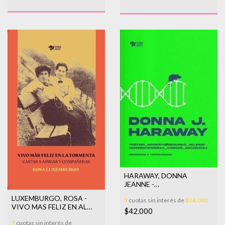
HARAWAY, DONNA
JEANNE -
TESTIGO_MODESTO
LUXEMBURGO, ROSA -
3
cuotas sin interés de
$14.000
@SEGUNDO_MILENIO.HOMB
VIVO MAS FELIZ EN AL
$42.000
TORMENTA
3
cuotas sin interés de