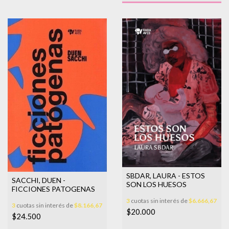
SBDAR, LAURA - ESTOS
SACCHI, DUEN -
SON LOS HUESOS
FICCIONES PATOGENAS
3
cuotas sin interés de
$6.666,67
3
cuotas sin interés de
$8.166,67
$20.000
$24.500