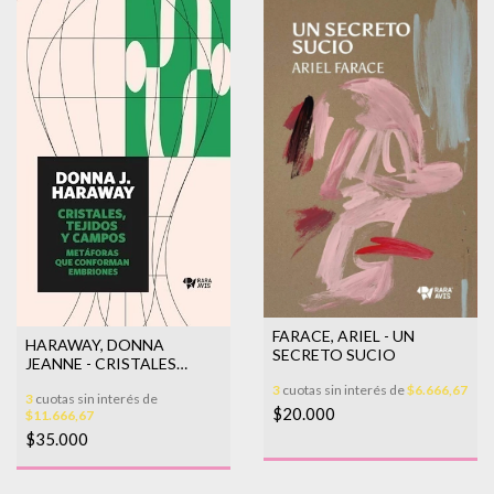
FARACE, ARIEL - UN
HARAWAY, DONNA
SECRETO SUCIO
JEANNE - CRISTALES
TEJIDOS Y CAMPOS:
3
cuotas sin interés de
$6.666,67
3
cuotas sin interés de
METAFORAS QUE C
$20.000
$11.666,67
$35.000