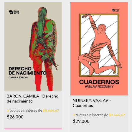
BARON, CAMILA - Derecho
NIJINSKY, VASLAV -
de nacimiento
Cuadernos
3
cuotas sin interés de
$8.666,67
3
cuotas sin interés de
$9.666,67
$26.000
$29.000