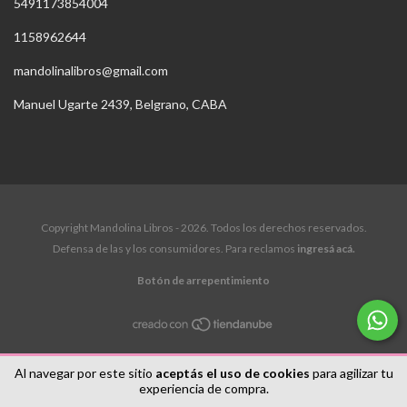
5491173854004
1158962644
mandolinalibros@gmail.com
Manuel Ugarte 2439, Belgrano, CABA
Copyright Mandolina Libros - 2026. Todos los derechos reservados.
Defensa de las y los consumidores. Para reclamos
ingresá acá.
Botón de arrepentimiento
Al navegar por este sitio
aceptás el uso de cookies
para agilizar tu
experiencia de compra.