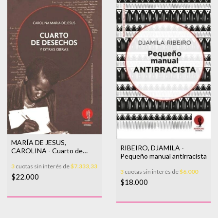
MARÍA DE JESUS,
RIBEIRO, DJAMILA -
CAROLINA - Cuarto de
Pequeño manual antirracista
desechos
3
cuotas sin interés de
$7.333,33
3
cuotas sin interés de
$6.000
$22.000
$18.000