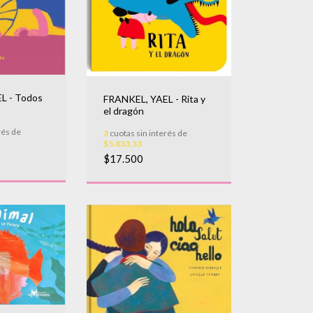
L - Todos
FRANKEL, YAEL - Rita y
el dragón
rés de
3
cuotas sin interés de
$5.833,33
$17.500