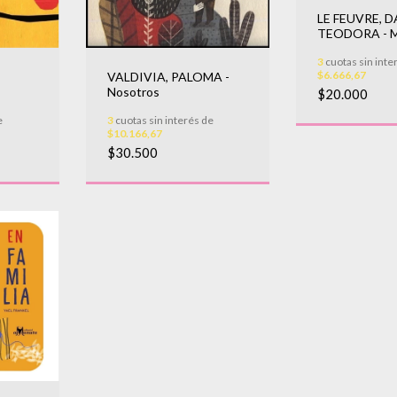
LE FEUVRE, D
TEODORA - Ma
3
cuotas sin inte
$6.666,67
VALDIVIA, PALOMA -
Nosotros
$20.000
e
3
cuotas sin interés de
$10.166,67
$30.500