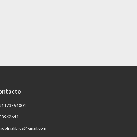
ontacto
91173854004
58962644
ndolinalibros@gmail.com