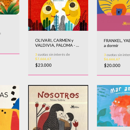
e
OLIVARI, CARMEN y
FRANKEL, YAE
VALDIVIA, PALOMA - Tú
a dormir
y yo
3
cuotas sin interés de
3
cuotas sin inte
$7.666,67
$6.666,67
$23.000
$20.000