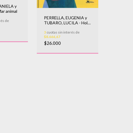
ANIELA y
r animal
PERRELLA, EUGENIA y
rés de
TUBARO, LUCILA - Hola
salut ciao hello
3
cuotas sin interés de
$8.666,67
$26.000