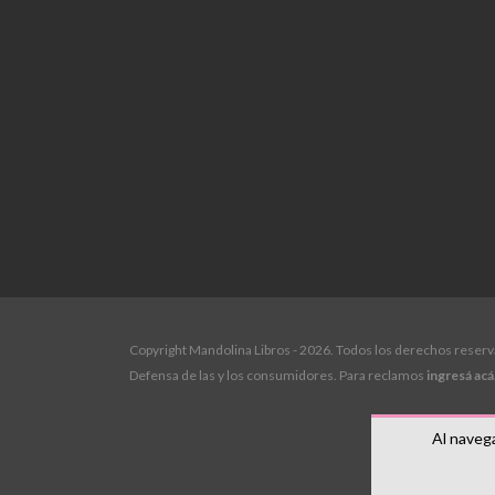
Copyright Mandolina Libros - 2026. Todos los derechos reser
Defensa de las y los consumidores. Para reclamos
ingresá acá
Al navega