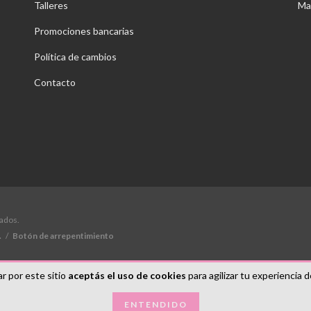
Talleres
Ma
Promociones bancarias
Política de cambios
Contacto
vados.
.
/
Botón de arrepentimiento
r por este sitio
aceptás el uso de cookies
para agilizar tu experiencia 
ENTENDIDO