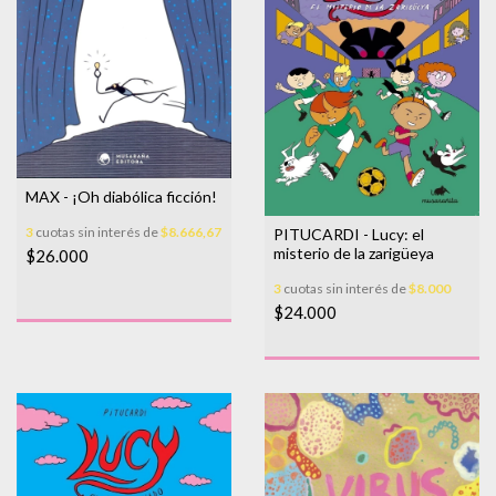
MAX - ¡Oh diabólica ficción!
3
cuotas sin interés de
$8.666,67
PITUCARDI - Lucy: el
misterio de la zarigüeya
$26.000
3
cuotas sin interés de
$8.000
$24.000