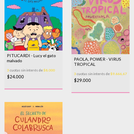
PITUCARDI - Lucy el gato
PAOLA, POWER - VIRUS
malvado
TROPICAL
3
cuotas sin interés de
$8.000
3
cuotas sin interés de
$9.666,67
$24.000
$29.000