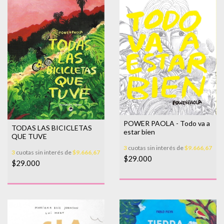
POWER PAOLA - Todo va a
TODAS LAS BICICLETAS
estar bien
QUE TUVE
3
cuotas sin interés de
$9.666,67
3
cuotas sin interés de
$9.666,67
$29.000
$29.000