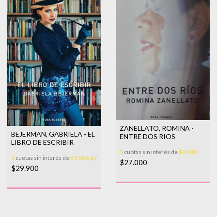
ZANELLATO, ROMINA -
BEJERMAN, GABRIELA - EL
ENTRE DOS RIOS
LIBRO DE ESCRIBIR
3
cuotas sin interés de
$9.000
3
cuotas sin interés de
$9.966,67
$27.000
$29.900