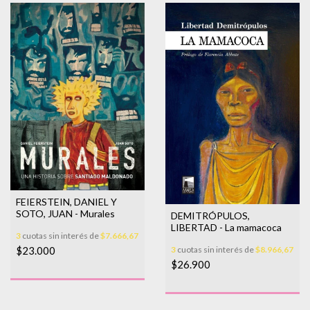
FEIERSTEIN, DANIEL Y
SOTO, JUAN - Murales
DEMITRÓPULOS,
LIBERTAD - La mamacoca
3
cuotas sin interés de
$7.666,67
3
cuotas sin interés de
$8.966,67
$23.000
$26.900