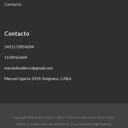
Contacto
Contacto
5491173854004
1158962644
mandolinalibros@gmail.com
Manuel Ugarte 2439, Belgrano, CABA
Copyright Mandolina Libros - 2026. Todos los derechos reservados.
Defensa de las y los consumidores. Para reclamos
ingresá acá.