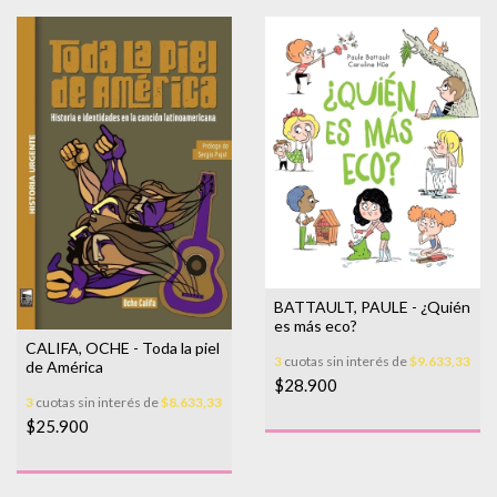
BATTAULT, PAULE - ¿Quién
es más eco?
CALIFA, OCHE - Toda la piel
3
cuotas sin interés de
$9.633,33
de América
$28.900
3
cuotas sin interés de
$8.633,33
$25.900