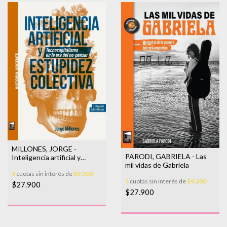
MILLONES, JORGE -
PARODI, GABRIELA - Las
Inteligencia artificial y
mil vidas de Gabriela
estupidez colectiva
3
cuotas sin interés de
$9.300
3
cuotas sin interés de
$9.300
$27.900
$27.900