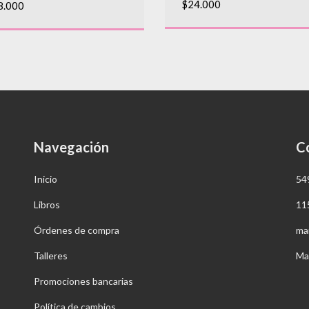
$24.000
8.000
Navegación
C
Inicio
54
Libros
11
Órdenes de compra
ma
Talleres
Ma
Promociones bancarias
Política de cambios