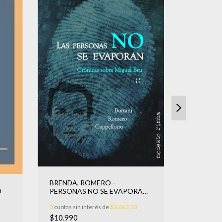
DINO, BU
INDOMIT
BRENDA, ROMERO -
n
PERSONAS NO SE EVAPORAN
3
cuotas sin
LAS. CRONICAS SOBRE
$52.500
3
cuotas sin interés de
$3.663,33
$10.990