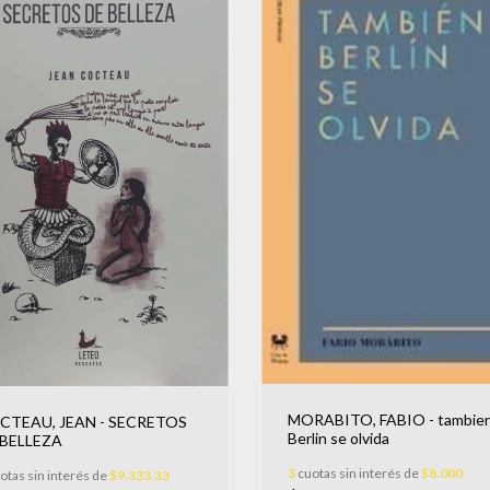
MORABITO, FABIO - tambie
CTEAU, JEAN - SECRETOS
Berlin se olvida
 BELLEZA
3
cuotas sin interés de
$8.000
otas sin interés de
$9.333,33