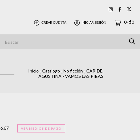
0
$0
CREAR CUENTA
INICIAR SESIÓN
-
Inicio
-
Catalogo
-
No ficción
-
CARIDE,
AGUSTINA - VAMOS LAS PIBAS
66,67
VER MEDIOS DE PAGO