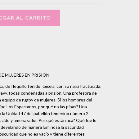
DE MUJERES EN PRISIÓN
nta, de flequillo teñido; Gisela, con su nariz fracturada;
heavy, todas condenadas a prisión. Una profesora de
 equipo de rugby de mujeres. Si los hombres del
ipo Los Espartanos, por qué no las pibas? Una
 a la Unidad 47 del pabellón femenino número 2
cido y amenazador. Por qué están acá? Qué fue lo
rá develando de manera luminosa la oscuridad
 oscuridad que no es vacío y tiene diferentes