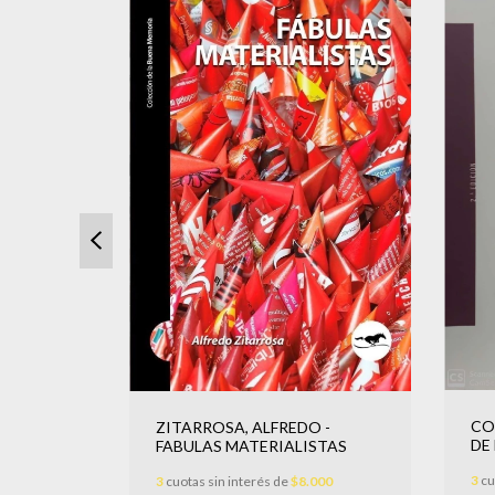
 SOMOS
CO
ZITARROSA, ALFREDO -
DE
FABULAS MATERIALISTAS
166,67
3
cu
3
cuotas sin interés de
$8.000