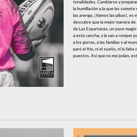
tonalidades. Cambiarse y preparars
la humillación a la que las somete
las arenga. ¡Vamos las pibas!, es e
descubre que la mejor manera de a
de Las Espartanas, un pase magistr
a esta cancha, y la van a romper
a los gorras, a las familias y al 
paró el frío, ni el sueño, ni la falt
puestos. Así que no me jodan, están