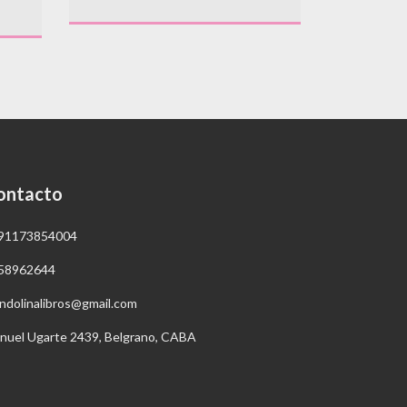
ontacto
91173854004
58962644
ndolinalibros@gmail.com
nuel Ugarte 2439, Belgrano, CABA