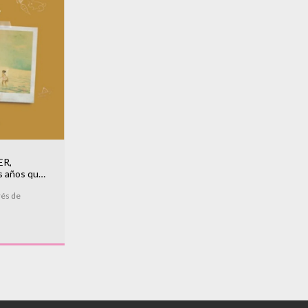
R,
s años que
rés de