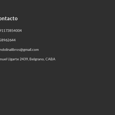
ontacto
91173854004
58962644
ndolinalibros@gmail.com
nuel Ugarte 2439, Belgrano, CABA