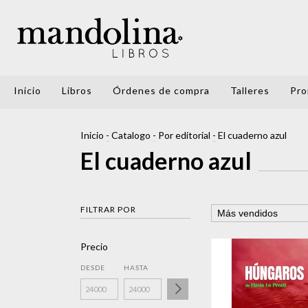
Inicio
Libros
Órdenes de compra
Talleres
Pro
Inicio
-
Catalogo
-
Por editorial
-
El cuaderno azul
El cuaderno azul
FILTRAR POR
Precio
DESDE
HASTA