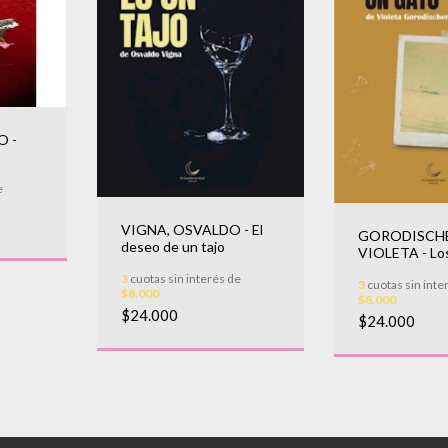
O -
e
VIGNA, OSVALDO - El
GORODISCHE
deseo de un tajo
VIOLETA - Lo
vive un gato
3
cuotas sin interés de
3
cuotas sin inte
$8.000
$8.000
$24.000
$24.000