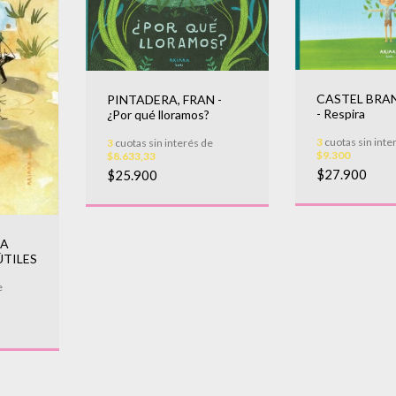
CASTEL BRAN
PINTADERA, FRAN -
- Respira
¿Por qué lloramos?
3
cuotas sin inte
3
cuotas sin interés de
$9.300
$8.633,33
$27.900
$25.900
LA
ÚTILES
e