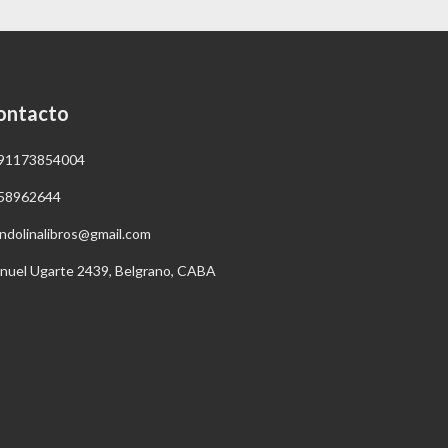
ontacto
91173854004
58962644
ndolinalibros@gmail.com
nuel Ugarte 2439, Belgrano, CABA