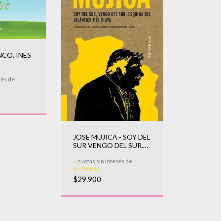
CO, INÉS
rés de
JOSE MUJICA - SOY DEL
SUR VENGO DEL SUR.
ESQUINA
3
cuotas sin interés de
$9.966,67
$29.900