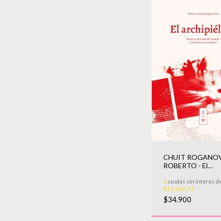
CHUIT ROGANOV
ROBERTO - El
archipiélago
3
cuotas sin interés d
$11.633,33
$34.900