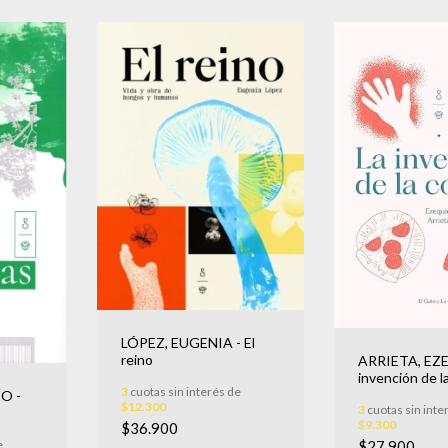
LÓPEZ, EUGENIA - El
reino
ARRIETA, EZE
invención de l
3
cuotas sin interés de
O -
$12.300
3
cuotas sin inte
$9.300
$36.900
e
$27.900