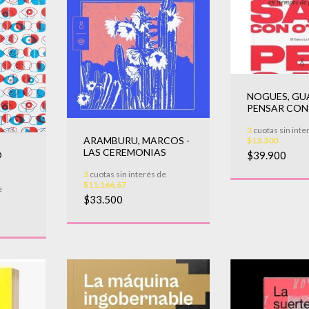
NOGUES, GU
PENSAR CON
3
cuotas sin inte
ARAMBURU, MARCOS -
$13.300
LAS CEREMONIAS
$39.900
O
3
cuotas sin interés de
$11.166,67
e
$33.500