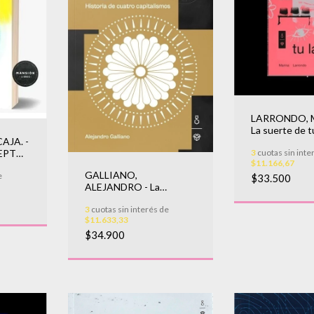
LARRONDO, 
La suerte de t
AJA. -
3
cuotas sin inte
CEPTOS
$11.166,67
S
GALLIANO,
e
$33.500
ALEJANDRO - La
máquina ingobernable
3
cuotas sin interés de
$11.633,33
$34.900