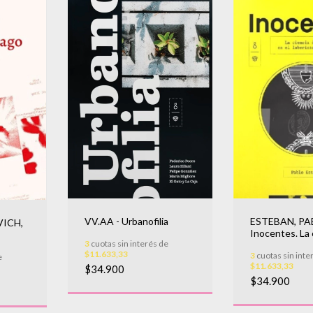
ESTEBAN, PA
VV.AA - Urbanofilia
ICH,
Inocentes. La 
3
cuotas sin interés de
forense en el 
$11.633,33
3
cuotas sin inte
judicial
e
$11.633,33
$34.900
$34.900