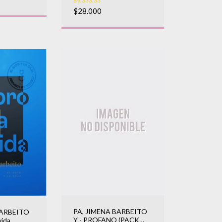
$9.333,33
$28.000
PA, JIMENA BARBEITO
BARBEITO
Y - PROFANO (PACK
vida