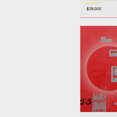
$9.333,33
$28.000