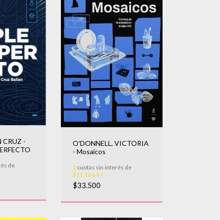
 CRUZ -
O'DONNELL, VICTORIA
PERFECTO
- Mosaicos
rés de
3
cuotas sin interés de
$11.166,67
$33.500