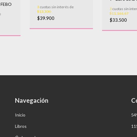
 FEBO
3
cuotas sin interés de
3
cuotas sin inte
$13.300
$11.166,67
e
$39.900
$33.500
Navegación
C
Inicio
54
Libros
11