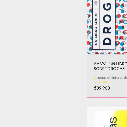
AA.VV. - UN LIBR
SOBRE DROGAS
3
cuotas sin interés d
$13.300
$39.900