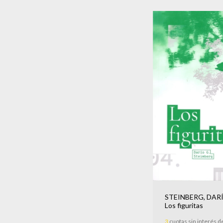
STEINBERG, DARÍ
Los figuritas
3
cuotas sin interés d