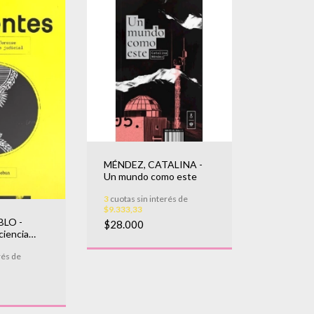
MÉNDEZ, CATALINA -
Un mundo como este
3
cuotas sin interés de
$9.333,33
BLO -
$28.000
ciencia
laberinto
rés de