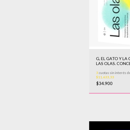
G, EL GATO Y LA C
LAS OLAS. CON
Y HERRAMIENTA
3
cuotas sin interés d
TERAPEUTI
$11.633,33
$34.900