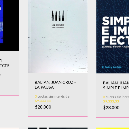
EL
PECES
e
BALIAN, JUAN CRUZ -
BALIAN, JUAN
LA PAUSA
SIMPLE E IM
3
cuotas sin interés de
3
cuotas sin inte
$9.333,33
$9.333,33
$28.000
$28.000