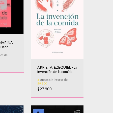
MARINA -
u lado
rés de
ARRIETA, EZEQUIEL - La
invención de la comida
3
cuotas sin interés de
$9.300
$27.900