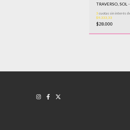
TRAVERSO, SOL -
3
cuotas sin interés d
$9.333,33
$28.000