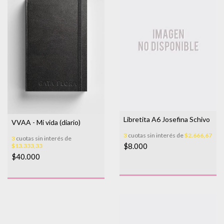
Libretita A6 Josefina Schivo
VVAA - Mi vida (diario)
3
cuotas sin interés de
$2.666,67
3
cuotas sin interés de
$8.000
$13.333,33
$40.000