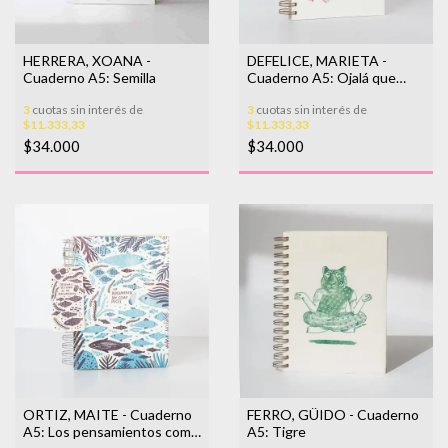
HERRERA, XOANA -
DEFELICE, MARIETA -
Cuaderno A5: Semilla
Cuaderno A5: Ojalá que
vivas de lo que te gusta
3
cuotas sin interés de
3
cuotas sin interés de
$11.333,33
$11.333,33
$34.000
$34.000
ORTIZ, MAITE - Cuaderno
FERRO, GÜIDO - Cuaderno
A5: Los pensamientos como
A5: Tigre