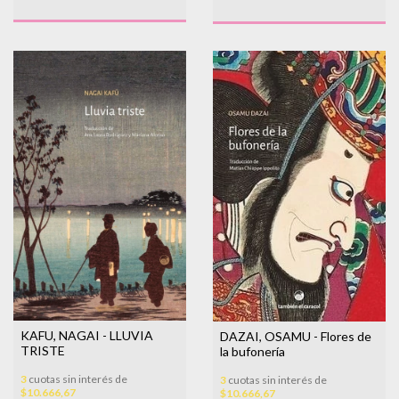
KAFU, NAGAI - LLUVIA
DAZAI, OSAMU - Flores de
TRISTE
la bufonería
3
cuotas sin interés de
3
cuotas sin interés de
$10.666,67
$10.666,67