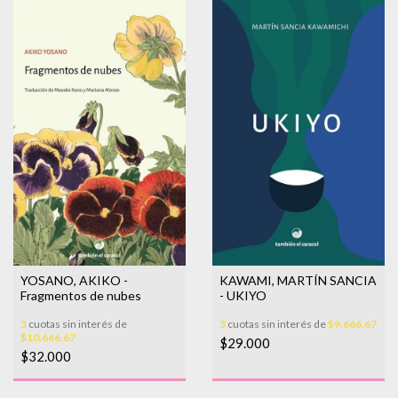
YOSANO, AKIKO -
KAWAMI, MARTÍN SANCIA
Fragmentos de nubes
- UKIYO
3
cuotas sin interés de
3
cuotas sin interés de
$9.666,67
$10.666,67
$29.000
$32.000