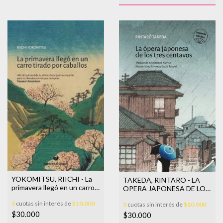
YOKOMITSU, RIICHI - La
TAKEDA, RINTARO - LA
primavera llegó en un carro
OPERA JAPONESA DE LOS
tirado por caballos (segunda
TRES CENTAVOS
3
cuotas sin interés de
$10.000
edición)
3
cuotas sin interés de
$10.000
$30.000
$30.000