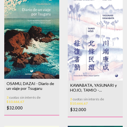
OSAMU, DAZAI - Diario de
KAWABATA, YASUNARI y
un viaje por Tsugaru
HOJO, TAMIO -
Correspondencia. 1935-
3
cuotas sin interés de
3
cuotas sin interés de
1937
$10.666,67
$10.666,67
$32.000
$32.000