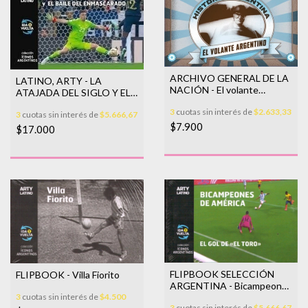
ARCHIVO GENERAL DE LA
LATINO, ARTY - LA
NACIÓN - El volante
ATAJADA DEL SIGLO Y EL
argentino
BAILE DEL
3
cuotas sin interés de
$2.633,33
3
cuotas sin interés de
$5.666,67
ENMASCARADO
$7.900
$17.000
FLIPBOOK SELECCIÓN
FLIPBOOK - Villa Fiorito
ARGENTINA - Bicampeones
3
cuotas sin interés de
$4.500
de América
3
cuotas sin interés de
$5.666,67