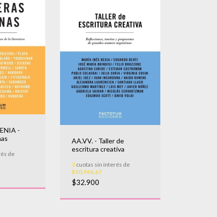
ENIA -
nas
AA.VV. - Taller de
escritura creativa
rés de
3
cuotas sin interés de
$10.966,67
$32.900