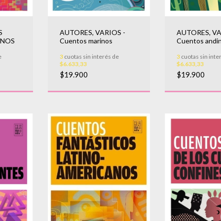
S
AUTORES, VARIOS -
AUTORES, VA
ANOS
Cuentos marinos
Cuentos andi
e
3
cuotas sin interés de
3
cuotas sin inte
$6.633,33
$6.633,33
$19.900
$19.900