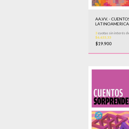
AA.VV. - CUENTO
LATINOAMERIC
3
cuotas sin interés d
$6.633,33
$19.900