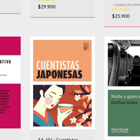
3
cuotas sin inte
$29.900
$8.633,33
$25.900
AA. VV. - Cuentistas