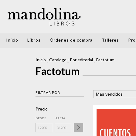
Inicio
Libros
Órdenes de compra
Talleres
Pro
Inicio
-
Catalogo
-
Por editorial
-
Factotum
Factotum
FILTRAR POR
Precio
DESDE
HASTA