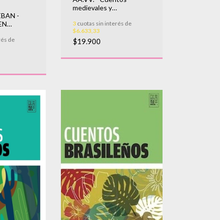
medievales y
BAN -
renacentistas
EN
3
cuotas sin interés de
$6.633,33
rés de
$19.900