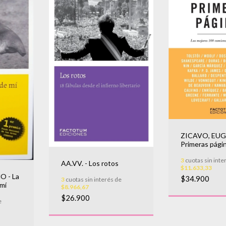
ZICAVO, EUG
Primeras pági
3
cuotas sin inte
AA.VV. - Los rotos
$11.633,33
 - La
$34.900
3
cuotas sin interés de
 mí
$8.966,67
$26.900
e