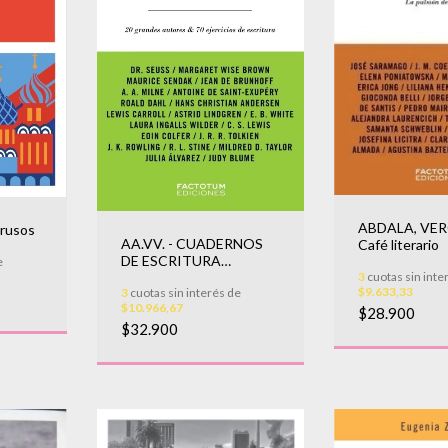
ABDALA, VER
 rusos
AA.VV. - CUADERNOS
Café literario
DE ESCRITURA
e
INFANTIL Y JUVENIL
3
cuotas sin inte
$9.633,33
3
cuotas sin interés de
$10.966,67
$28.900
$32.900