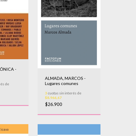
ÓNICA -
ALMADA, MARCOS -
Lugares comunes
rés de
3
cuotas sin interés de
$8.966,67
$26.900