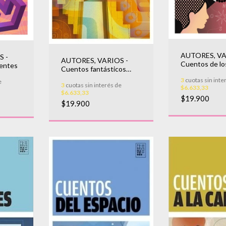
AUTORES, VA
S -
AUTORES, VARIOS -
Cuentos de lo
entes
Cuentos fantásticos
confines
latinoamericanos (2da.
3
cuotas sin inte
e
3
cuotas sin interés de
Ed.)
$6.633,33
$6.633,33
$19.900
$19.900