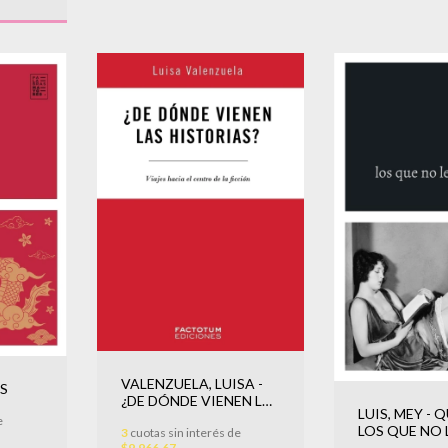
VALENZUELA, LUISA -
S
¿DE DÓNDE VIENEN LAS
LUIS, MEY - 
HISTORIAS?
e
LOS QUE NO 
3
cuotas sin interés de
COMO YO
$9.966,67