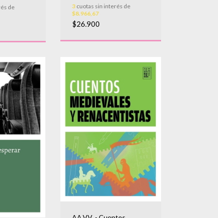
3
cuotas sin interés de
rés de
$8.966,67
$26.900
AA.VV. - Cuentos