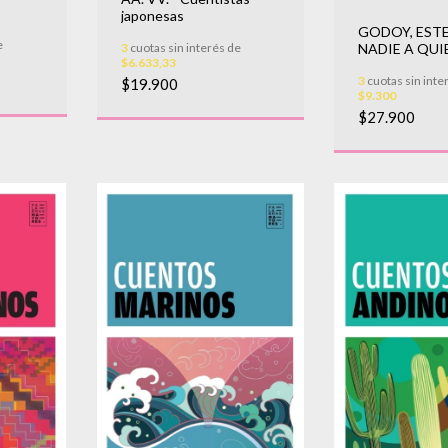
japonesas
GODOY, ESTE
e
3
cuotas sin interés de
NADIE A QUI
$6.633,33
ESPERAR
3
cuotas sin inte
$19.900
$9.300
$27.900