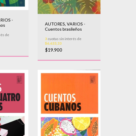
RIOS -
AUTORES, VARIOS -
nos
Cuentos brasileños
rés de
3
cuotas sin interés de
$6.633,33
$19.900