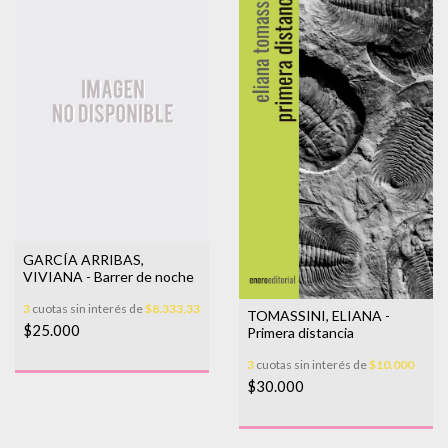
GARCÍA ARRIBAS,
VIVIANA - Barrer de noche
3
cuotas sin interés de
$8.333,33
TOMASSINI, ELIANA -
$25.000
Primera distancia
3
cuotas sin interés de
$10.000
$30.000