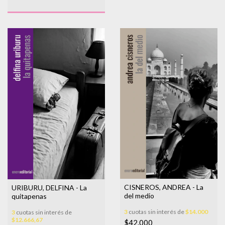
CISNEROS, ANDREA - La
URIBURU, DELFINA - La
del medio
quitapenas
3
cuotas sin interés de
$14.000
3
cuotas sin interés de
$12.666,67
$42.000