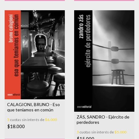
CALAGIONI, BRUNO - Eso
que teníamos en común
ZÁS, SANDRO - Ejército de
3
cuotas sin interés de
$6.000
perdedores
$18.000
3
cuotas sin interés de
$5.000
$15.000