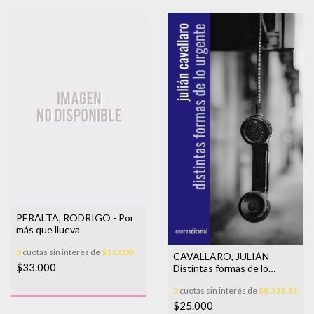
PERALTA, RODRIGO - Por
más que llueva
3
cuotas sin interés de
$11.000
CAVALLARO, JULIÁN -
$33.000
Distintas formas de lo
urgente
3
cuotas sin interés de
$8.333,33
$25.000