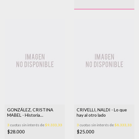
GONZÁLEZ, CRISTINA
CRIVELLI, NALDI - Lo que
MABEL - Historia
hay al otro lado
fragmentada de una madre
3
cuotas sin interés de
$9.333,33
3
cuotas sin interés de
$8.333,33
$28.000
$25.000