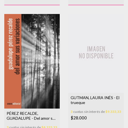
GUTMAN, LAURA INÉS - El
trueque
3
cuotas sin interés de
$9.333,33
PÉREZ RECALDE,
$28.000
GUADALUPE - Del amor sus
variaciones
3
cuotas sin interés de
$8.333,33