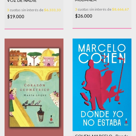
VOZ DE NADIE
3
cuotas sin interés de
$8.666,67
3
cuotas sin interés de
$6.333,33
$26.000
$19.000