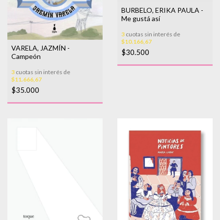
BURBELO, ERIKA PAULA -
Me gustá así
3
cuotas sin interés de
$10.166,67
VARELA, JAZMÍN -
$30.500
Campeón
3
cuotas sin interés de
$11.666,67
$35.000