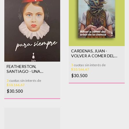
CARDENAS, JUAN -
VOLVER A COMER DEL
ARBOL DE LA CIENCIA
3
cuotas sin interés de
FEATHERSTON,
$10.166,67
SANTIAGO - UNA
$30.500
CANCION QUE DURE
3
cuotas sin interés de
PARA SIEMPRE
$10.166,67
$30.500