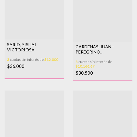
SARID, YISHAI -
CARDENAS, JUAN -
VICTORIOSA
PEREGRINO
TRANSPARENTE
3
cuotas sin interés de
$12.000
3
cuotas sin interés de
$36.000
$10.166,67
$30.500