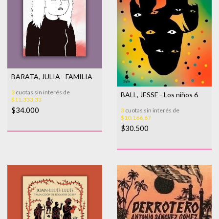
BARATA, JULIA - FAMILIA
3
cuotas sin interés de
BALL, JESSE - Los niños 6
$11.333,33
$34.000
3
cuotas sin interés de
$10.166,67
$30.500