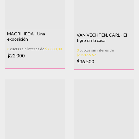
MAGRI, IEDA - Una
VAN VECHTEN, CARL - El
exposición
tigre en la casa
3
cuotas sin interés de
$7.333,33
3
cuotas sin interés de
$12.166,67
$22.000
$36.500