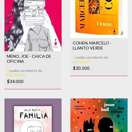
COHEN, MARCELO -
LLANTO VERDE
MENO, JOE - CHICA DE
3
cuotas sin interés de
OFICINA
$10.166,67
$30.500
3
cuotas sin interés de
$11.333,33
$34.000