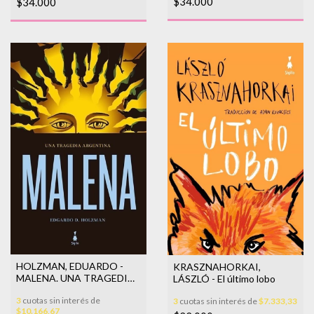
$34.000
$34.000
HOLZMAN, EDUARDO -
KRASZNAHORKAI,
MALENA. UNA TRAGEDIA
LÁSZLÓ - El último lobo
ARGENTINA
3
cuotas sin interés de
3
cuotas sin interés de
$7.333,33
$10.166,67