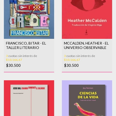
FRANCISCO, BITAR - EL
MCCALDEN, HEATHER - EL
TALLER LITERARIO
UNIVERSO OBSERVABLE
3
cuotas sin interés de
3
cuotas sin interés de
$10.166,67
$10.166,67
$30.500
$30.500