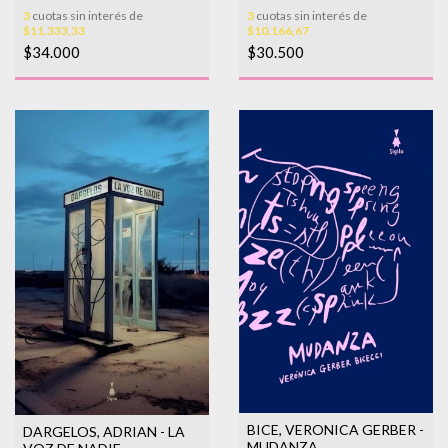
BAJO EL MAR
3
cuotas sin interés de
3
cuotas sin interés de
$11.333,33
$10.166,67
$34.000
$30.500
BICE, VERONICA GERBER -
DARGELOS, ADRIAN - LA
MUDANZA