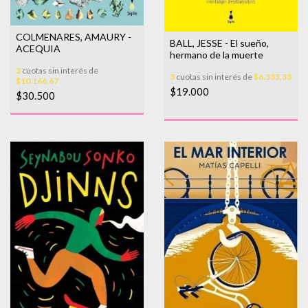
COLMENARES, AMAURY -
BALL, JESSE - El sueño,
ACEQUIA
hermano de la muerte
3
cuotas sin interés de
3
cuotas sin interés de
$6.333,33
$10.166,67
$19.000
$30.500