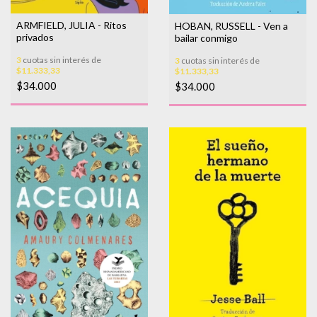
ARMFIELD, JULIA - Ritos
HOBAN, RUSSELL - Ven a
privados
bailar conmigo
3
cuotas sin interés de
3
cuotas sin interés de
$11.333,33
$11.333,33
$34.000
$34.000