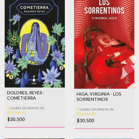
DOLORES, REYES -
HIGA, VIRGINIA - LOS
COMETIERRA
SORRENTINOS
3
cuotas sin interés de
3
cuotas sin interés de
$10.166,67
$10.166,67
$30.500
$30.500