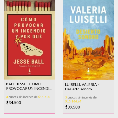
BALL, JESSE - COMO
LUISELLI, VALERIA -
PROVOCAR UN INCENDIO
Desierto sonoro
Y POR QUE
3
cuotas sin interés de
$11.500
3
cuotas sin interés de
$13.166,67
$34.500
$39.500