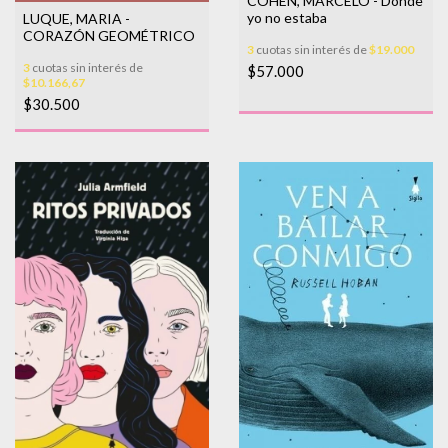
COHEN, MARCELO - Donde
yo no estaba
LUQUE, MARIA -
CORAZÓN GEOMÉTRICO
3
cuotas sin interés de
$19.000
3
cuotas sin interés de
$57.000
$10.166,67
$30.500