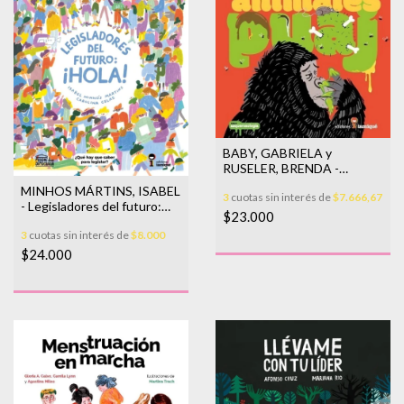
BABY, GABRIELA y
RUSELER, BRENDA -
Animales puaj
MINHOS MÁRTINS, ISABEL
3
cuotas sin interés de
$7.666,67
- Legisladores del futuro:
$23.000
¡Hola!
3
cuotas sin interés de
$8.000
$24.000