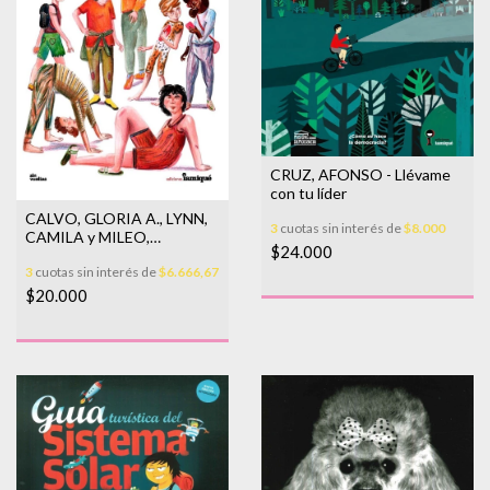
CRUZ, AFONSO - Llévame
con tu líder
CALVO, GLORIA A., LYNN,
3
cuotas sin interés de
$8.000
CAMILA y MILEO,
$24.000
AGOSTINA - Menstruación
3
cuotas sin interés de
$6.666,67
en marcha
$20.000