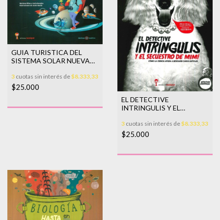
GUIA TURISTICA DEL
SISTEMA SOLAR NUEVA
ED.
3
cuotas sin interés de
$8.333,33
$25.000
EL DETECTIVE
INTRINGULIS Y EL
SECUESTRO DE M
3
cuotas sin interés de
$8.333,33
$25.000