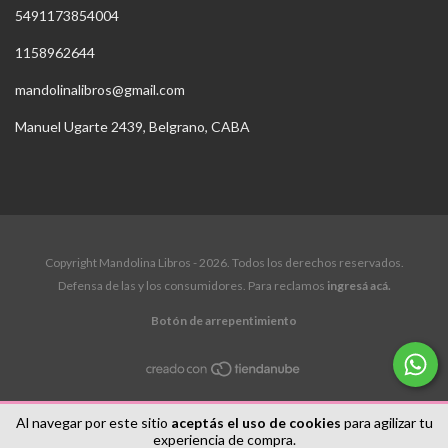
5491173854004
1158962644
mandolinalibros@gmail.com
Manuel Ugarte 2439, Belgrano, CABA
Copyright Mandolina Libros - 2026. Todos los derechos reservados.
Defensa de las y los consumidores. Para reclamos
ingresá acá.
Botón de arrepentimiento
Al navegar por este sitio
aceptás el uso de cookies
para agilizar tu
experiencia de compra.