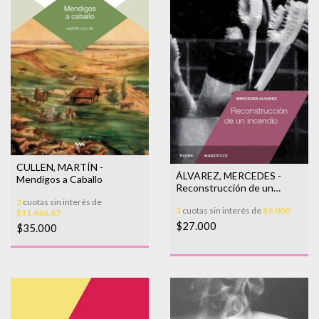
CULLEN, MARTÍN -
ÁLVAREZ, MERCEDES -
Mendigos a Caballo
Reconstrucción de un
incendio
3
cuotas sin interés de
3
cuotas sin interés de
$9.000
$11.666,67
$27.000
$35.000