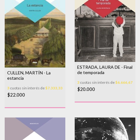
ESTRADA, LAURA DE - Final
de temporada
CULLEN, MARTÍN - La
estancia
3
cuotas sin interés de
$6.666,67
3
cuotas sin interés de
$7.333,33
$20.000
$22.000