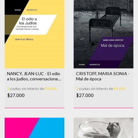
NANCY, JEAN-LUC - El odio
CRISTOFF, MARIA SONIA -
a los judios, conversaciones
Mal de época
con Danielle Cohen-Levinas
3
cuotas sin interés de
$9.000
3
cuotas sin interés de
$9.000
$27.000
$27.000