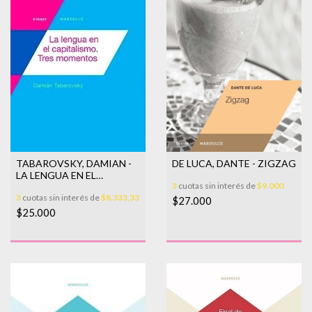
DE LUCA, DANTE - ZIGZAG
TABAROVSKY, DAMIAN -
LA LENGUA EN EL
3
cuotas sin interés de
$9.000
CAPITALISMO. TRES
3
cuotas sin interés de
$8.333,33
MOMENTOS
$27.000
$25.000