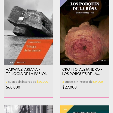
HARWICZ, ARIANA -
CROTTO, ALEJANDRO -
TRILOGIA DE LA PASION
LOS PORQUES DE LA
ROSA
3
cuotas sin interés de
$20.000
3
cuotas sin interés de
$9.000
$60.000
$27.000