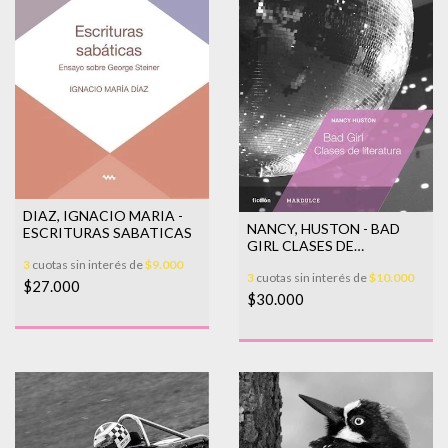
DIAZ, IGNACIO MARIA -
NANCY, HUSTON - BAD
ESCRITURAS SABATICAS
GIRL CLASES DE
LITERATURA
3
cuotas sin interés de
$9.000
3
cuotas sin interés de
$10.000
$27.000
$30.000