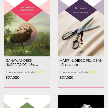
GANAY, ANDRÉS
MARTÍN, DIEGO FÉLIX SAN
HUBERTO DE - Una
- El custodio
perfecta imperfeccion
3
cuotas sin interés de
$9.000
3
cuotas sin interés de
$9.000
$27.000
$27.000