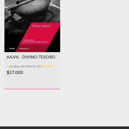
AA.VV. - DIVINO TESORO
3
cuotas sin interés de
$9.000
$27.000