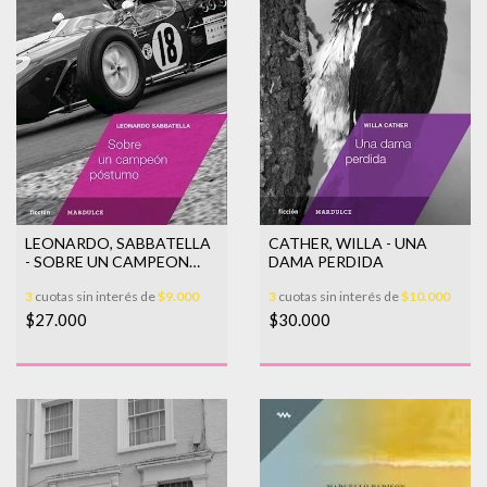
LEONARDO, SABBATELLA
CATHER, WILLA - UNA
- SOBRE UN CAMPEON
DAMA PERDIDA
POSTUMO
3
cuotas sin interés de
$9.000
3
cuotas sin interés de
$10.000
$27.000
$30.000