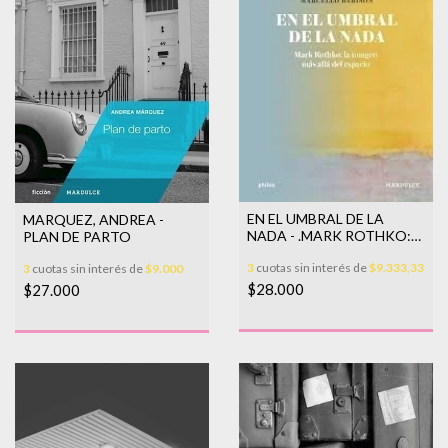
EN EL UMBRAL DE LA
MARQUEZ, ANDREA -
NADA - .MARK ROTHKO:
PLAN DE PARTO
LA I
3
cuotas sin interés de
$9.333,33
3
cuotas sin interés de
$9.000
$28.000
$27.000