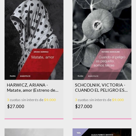
HARWICZ, ARIANA -
SCHCOLNIK, VICTORIA -
Matate, amor (Estreno de
CUANDO EL PELIGRO ES
pelicula 6/11 en Arg)
PEQUENO SOMOS
3
cuotas sin interés de
$9.000
3
cuotas sin interés de
$9.000
FELICES
$27.000
$27.000