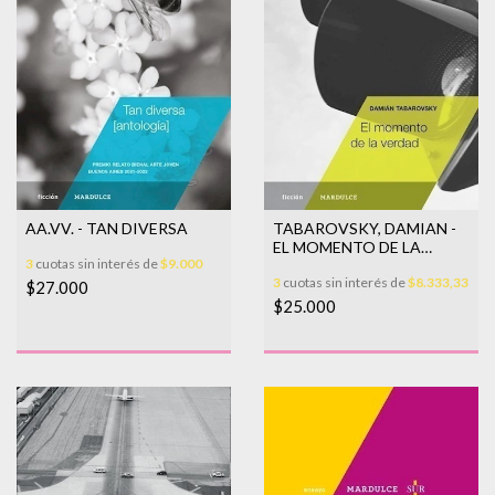
AA.VV. - TAN DIVERSA
TABAROVSKY, DAMIAN -
EL MOMENTO DE LA
3
cuotas sin interés de
$9.000
VERDAD
3
cuotas sin interés de
$8.333,33
$27.000
$25.000