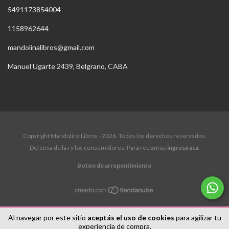
5491173854004
1158962644
mandolinalibros@gmail.com
Manuel Ugarte 2439, Belgrano, CABA
Copyright Mandolina Libros - 2026. Todos los derechos reservados.
Defensa de las y los consumidores. Para reclamos
ingresá acá.
Botón de arrepentimiento
Al navegar por este sitio
aceptás el uso de cookies
para agilizar tu
experiencia de compra.