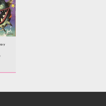
ea y
e