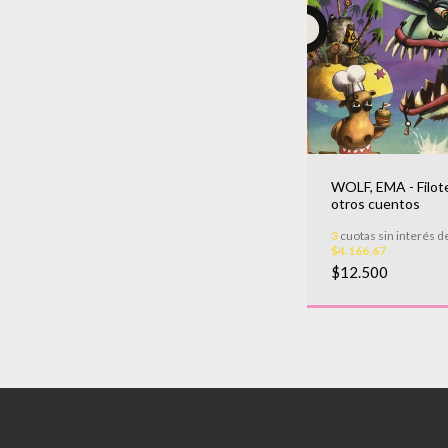
WOLF, EMA - Filot
otros cuentos
3
cuotas sin interés d
$4.166,67
$12.500