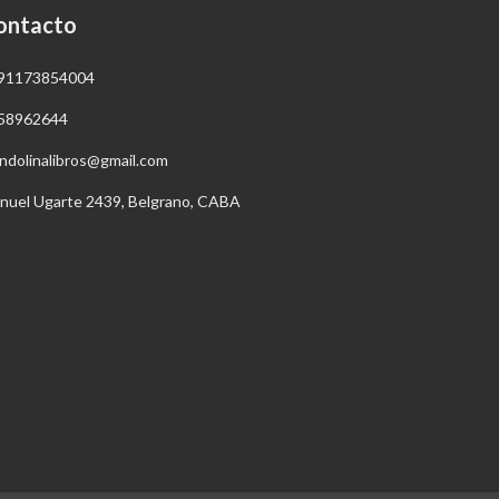
ontacto
91173854004
58962644
ndolinalibros@gmail.com
nuel Ugarte 2439, Belgrano, CABA