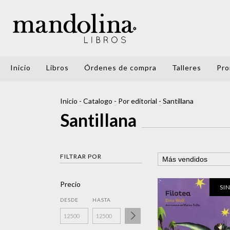
Inicio
Libros
Órdenes de compra
Talleres
Pro
Inicio
-
Catalogo
-
Por editorial
-
Santillana
Santillana
FILTRAR POR
Precio
SI
DESDE
HASTA