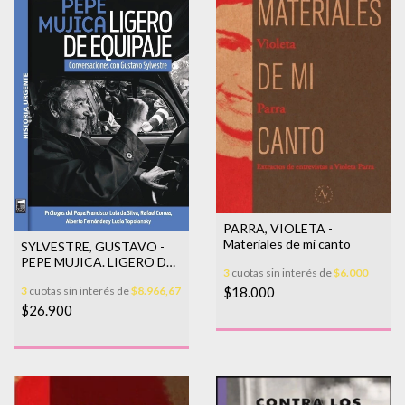
PARRA, VIOLETA -
Materiales de mi canto
SYLVESTRE, GUSTAVO -
PEPE MUJICA. LIGERO DE
3
cuotas sin interés de
$6.000
EQUIPAJE
3
cuotas sin interés de
$8.966,67
$18.000
$26.900