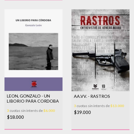
LEON, GONZALO - UN
AA.VV. - RASTROS
LIBORIO PARA CORDOBA
3
cuotas sin interés de
$13.000
3
cuotas sin interés de
$6.000
$39.000
$18.000