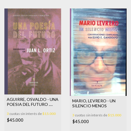
AGUIRRE, OSVALDO - UNA
MARIO, LEVRERO - UN
POESIA DEL FUTURO .
SILENCIO MENOS
CONVERSACIONES CON J
3
cuotas sin interés de
$15.000
3
cuotas sin interés de
$15.000
$45.000
$45.000