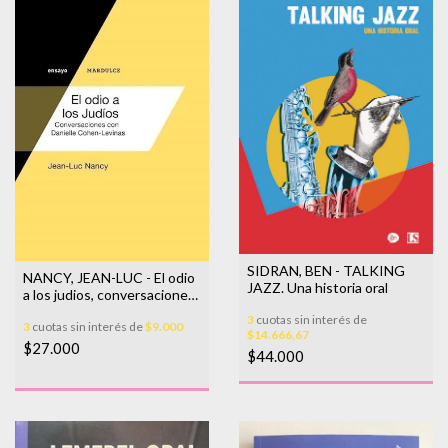
SIDRAN, BEN - TALKING
NANCY, JEAN-LUC - El odio
JAZZ. Una historia oral
a los judios, conversaciones
con Danielle Cohen-Levinas
3
cuotas sin interés de
3
cuotas sin interés de
$9.000
$14.666,67
$27.000
$44.000