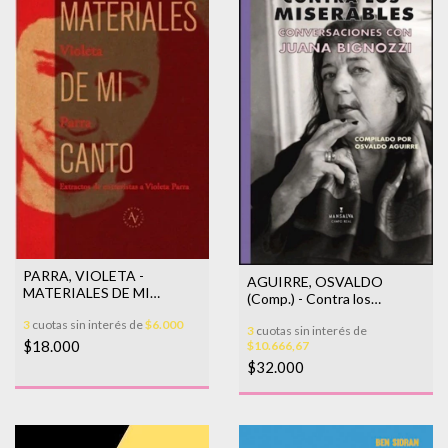
PARRA, VIOLETA -
AGUIRRE, OSVALDO
MATERIALES DE MI
(Comp.) - Contra los
CANTO
miserables. Conversaciones
3
cuotas sin interés de
$6.000
3
cuotas sin interés de
con Juana Bignozzi
$18.000
$10.666,67
$32.000