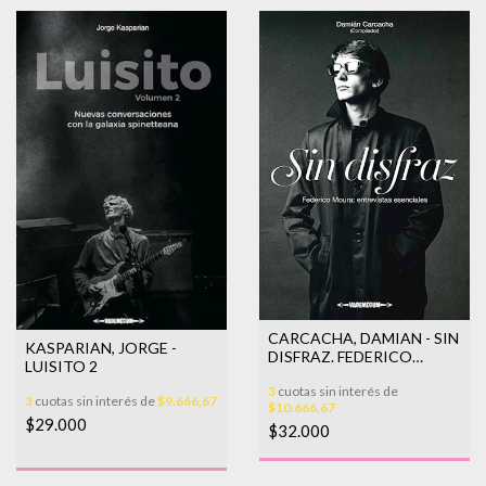
CARCACHA, DAMIAN - SIN
KASPARIAN, JORGE -
DISFRAZ. FEDERICO
LUISITO 2
MOURA: ENTREVISTAS
3
cuotas sin interés de
ESE
3
cuotas sin interés de
$9.666,67
$10.666,67
$29.000
$32.000