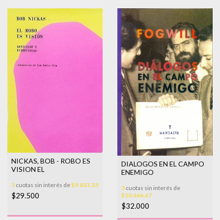
NICKAS, BOB - ROBO ES
DIALOGOS EN EL CAMPO
VISION EL
ENEMIGO
3
cuotas sin interés de
$9.833,33
3
cuotas sin interés de
$29.500
$10.666,67
$32.000