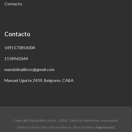
Contacto
Contacto
5491173854004
1158962644
mandolinalibros@gmail.com
Manuel Ugarte 2439, Belgrano, CABA
Copyright Mandolina Libros - 2026. Todos los derechos reservados.
Defensa de las y los consumidores. Para reclamos
ingresá acá.