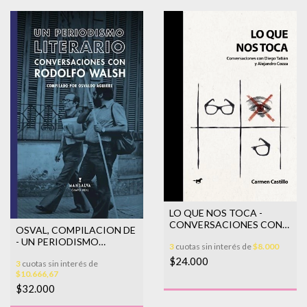
LO QUE NOS TOCA -
CONVERSACIONES CON
OSVAL, COMPILACION DE
DIEGO T
- UN PERIODISMO
3
cuotas sin interés de
$8.000
LITERARIO.
$24.000
3
cuotas sin interés de
CONVERSACIONES CON
$10.666,67
$32.000