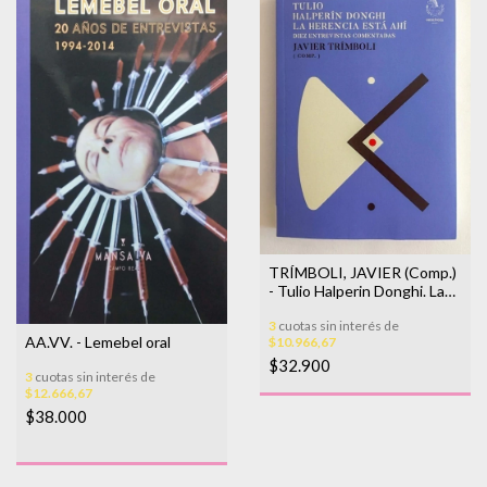
TRÍMBOLI, JAVIER (Comp.)
- Tulio Halperin Donghi. La
herencia está ahí
3
cuotas sin interés de
AA.VV. - Lemebel oral
$10.966,67
$32.900
3
cuotas sin interés de
$12.666,67
$38.000