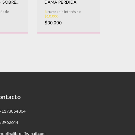
- SOBRE
DAMA PERDIDA
N
rés de
3
cuotas sin interés de
$10.000
$30.000
ontacto
91173854004
58962644
ndolinalibros@gmail.com