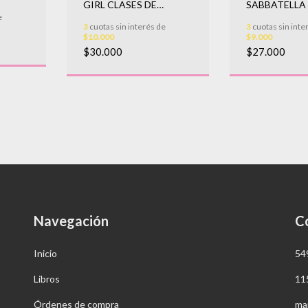
GIRL CLASES DE
SABBATELLA 
LITERATURA
UN CAMPEO
e
3
cuotas sin interés de
3
cuotas sin inte
POSTUMO
$10.000
$9.000
$30.000
$27.000
Navegación
C
Inicio
54
Libros
11
Órdenes de compra
ma