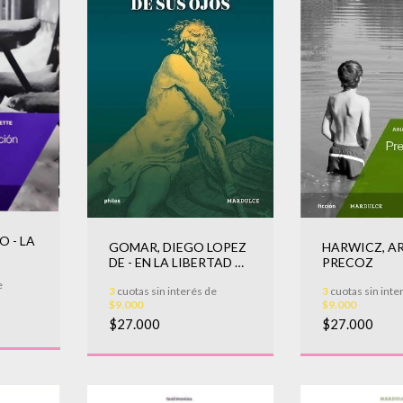
 - LA
GOMAR, DIEGO LOPEZ
HARWICZ, AR
DE - EN LA LIBERTAD DE
PRECOZ
SUS OJOS
e
3
cuotas sin interés de
3
cuotas sin inte
$9.000
$9.000
$27.000
$27.000