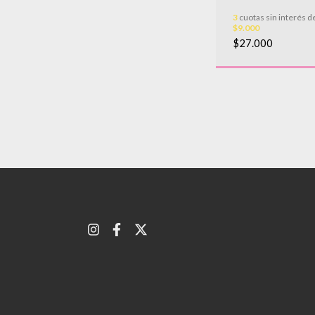
SABATICAS
3
cuotas sin interés d
$9.000
$27.000