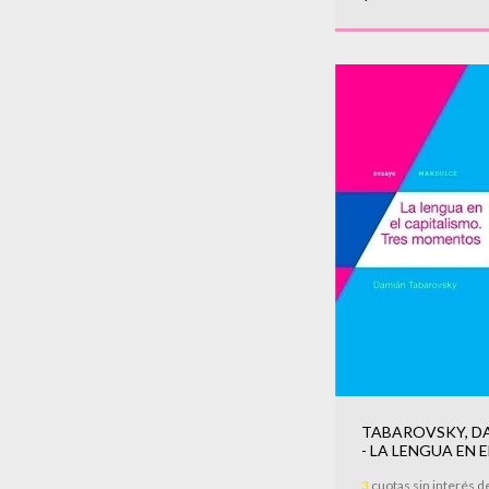
TABAROVSKY, D
- LA LENGUA EN E
CAPITALISMO. T
3
cuotas sin interés d
MOMENTOS