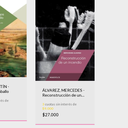
TÍN -
ÁLVAREZ, MERCEDES -
ballo
Reconstrucción de un
incendio
rés de
3
cuotas sin interés de
$9.000
$27.000