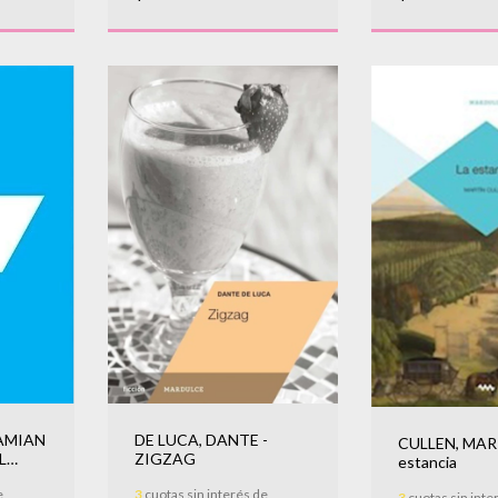
DE LUCA, DANTE -
AMIAN
CULLEN, MART
ZIGZAG
L
estancia
RES
3
cuotas sin interés de
e
3
cuotas sin inte