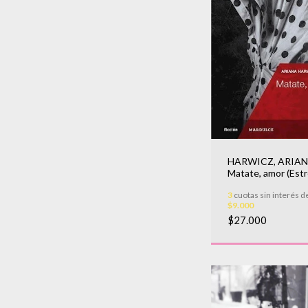
HARWICZ, ARIAN
Matate, amor (Est
pelicula 6/11 en Ar
3
cuotas sin interés d
$9.000
$27.000