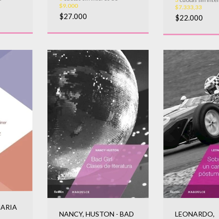
$9.000
$7.333,33
$27.000
$22.000
MARIA
NANCY, HUSTON - BAD
LEONARDO,