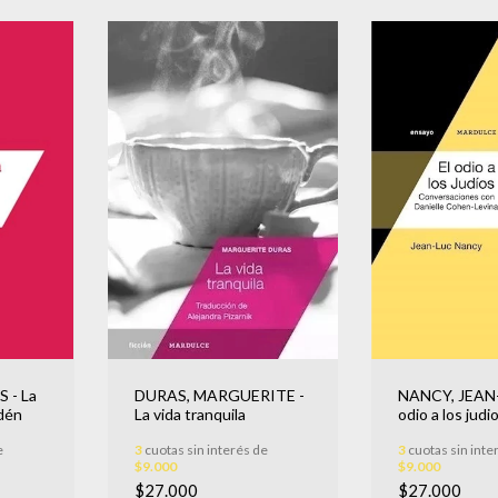
NANCY, JEAN-
DURAS, MARGUERITE -
 - La
odio a los judio
La vida tranquila
dén
conversacione
3
cuotas sin inte
3
cuotas sin interés de
e
Danielle Cohe
$9.000
$9.000
$27.000
$27.000