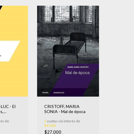
LUC - El
CRISTOFF, MARIA
s,
SONIA - Mal de época
s con
rés de
3
cuotas sin interés de
n-Levinas
$9.000
$27.000