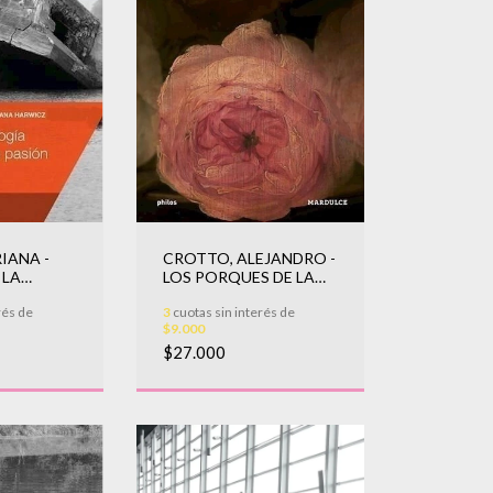
IANA -
CROTTO, ALEJANDRO -
 LA
LOS PORQUES DE LA
ROSA
rés de
3
cuotas sin interés de
$9.000
$27.000