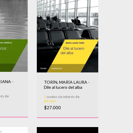
IANA -
TORÍN, MARÍA LAURA -
Dile al lucero del alba
rés de
3
cuotas sin interés de
$9.000
$27.000