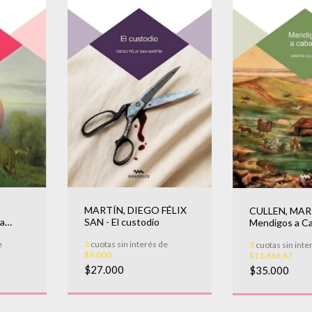
MARTÍN, DIEGO FÉLIX
CULLEN, MAR
a
SAN - El custodio
Mendigos a Ca
cion
e
3
cuotas sin interés de
3
cuotas sin inte
$9.000
$11.666,67
$27.000
$35.000