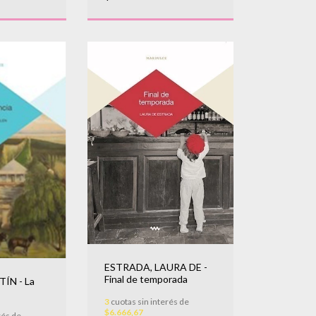
ESTRADA, LAURA DE -
Final de temporada
ÍN - La
3
cuotas sin interés de
$6.666,67
rés de