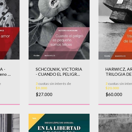
A -
SCHCOLNIK, VICTORIA
HARWICZ, AR
reno de
- CUANDO EL PELIGRO
TRILOGIA DE
g)
ES PEQUENO SOMOS
PASION
e
3
cuotas sin interés de
3
cuotas sin inte
FELICES
$9.000
$20.000
$27.000
$60.000