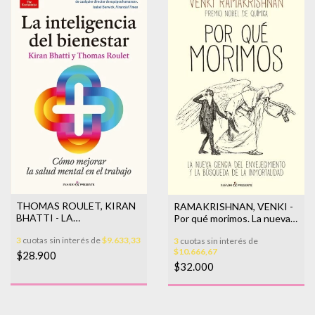
THOMAS ROULET, KIRAN
RAMAKRISHNAN, VENKI -
BHATTI - LA
Por qué morimos. La nueva
INTELIGENCIA DEL
ciencia del envejecimiento y
3
cuotas sin interés de
$9.633,33
3
cuotas sin interés de
BIENESTAR
la búsqueda de la
$10.666,67
inmortalidad
$28.900
$32.000