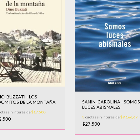
NO, BUZZATI - LOS
SANIN, CAROLINA - SOMOS
DOMITOS DE LA MONTAÑA
LUCES ABISMALES
otas sin interés de
$17.500
3
cuotas sin interés de
$9.166,67
2.500
$27.500