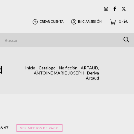
0
$0
CREAR CUENTA
INICIAR SESIÓN
-
d
Inicio
-
Catalogo
-
No ficción
-
ARTAUD,
ANTOINE MARIE JOSEPH - Deriva
Artaud
66,67
VER MEDIOS DE PAGO