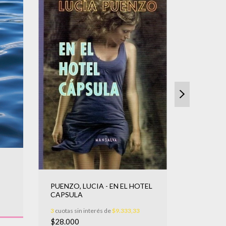
ERAUSO, 
MONJA A
PUENZO, LUCIA - EN EL HOTEL
3
cuotas sin
CAPSULA
$26.500
3
cuotas sin interés de
$9.333,33
$28.000