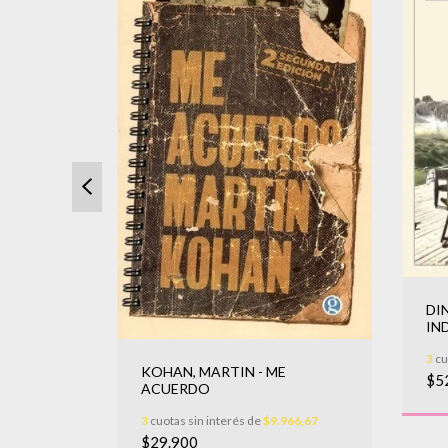
DI
IN
VAPORAN
3
cu
KOHAN, MARTIN - ME
RE
$5
663,33
ACUERDO
3
cuotas sin interés de
$9.966,67
$29.900