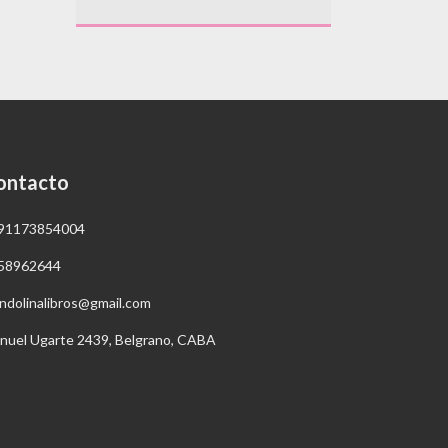
ontacto
91173854004
58962644
ndolinalibros@gmail.com
nuel Ugarte 2439, Belgrano, CABA