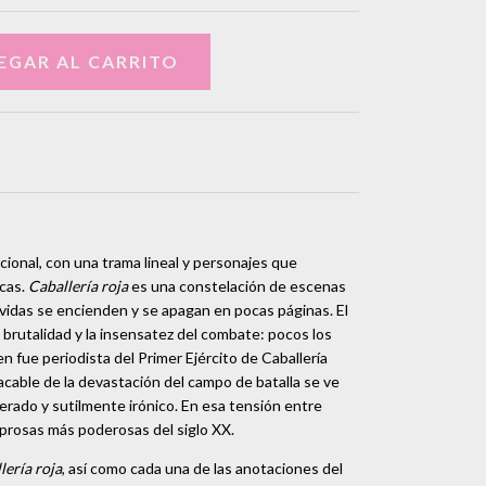
ional, con una trama lineal y personajes que
icas.
Caballería roja
es una constelación de escenas
 vidas se encienden y se apagan en pocas páginas. El
la brutalidad y la insensatez del combate: pocos los
n fue periodista del Primer Ejército de Caballería
acable de la devastación del campo de batalla se ve
rado y sutilmente irónico. En esa tensión entre
s prosas más poderosas del siglo XX.
lería roja
, así como cada una de las anotaciones del