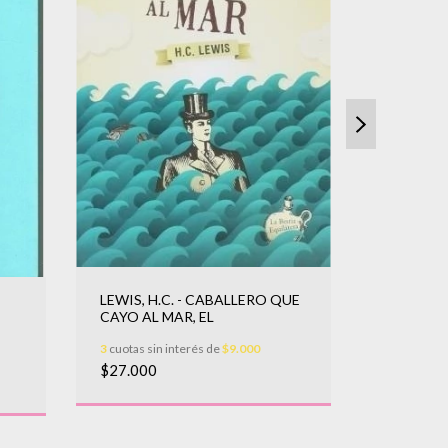
LEWIS, H.C. - CABALLERO QUE
HIGA, VI
CAYO AL MAR, EL
SORREN
3
cuotas sin interés de
$9.000
3
cuotas sin
$27.000
$30.500