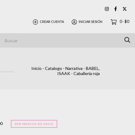
0
$0
CREAR CUENTA
INICIAR SESIÓN
-
Inicio
-
Catalogo
-
Narrativa
-
BABEL,
ISAAK - Caballería roja
00
VER MEDIOS DE PAGO