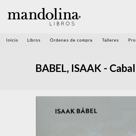
Inicio
Libros
Órdenes de compra
Talleres
Pro
BABEL, ISAAK - Caball