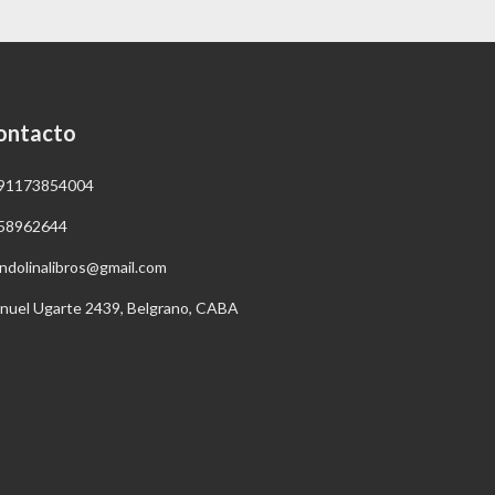
ontacto
91173854004
58962644
ndolinalibros@gmail.com
nuel Ugarte 2439, Belgrano, CABA