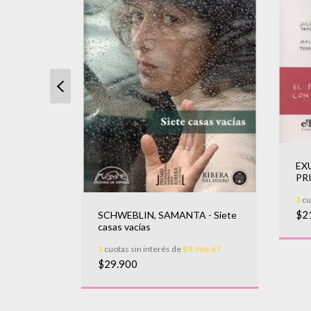
EXU
PR
SORO
3
cu
$2
SCHWEBLIN, SAMANTA - Siete
000
casas vacías
3
cuotas sin interés de
$9.966,67
$29.900