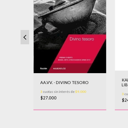
KA
AA.VV. - DIVINO TESORO
LI
uria
3
cuotas sin interés de
$9.000
3
cu
$27.000
$2
666,67