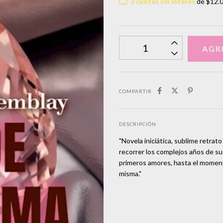
3
cuotas sin interés
de
$12.
COMPARTIR
DESCRIPCIÓN
"Novela iniciática, sublime retrat
recorrer los complejos años de su
primeros amores, hasta el momento
misma."