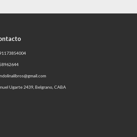
ontacto
91173854004
58962644
ndolinalibros@gmail.com
nuel Ugarte 2439, Belgrano, CABA