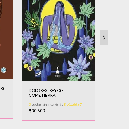
OLGUIN, 
GRIEGAS
OS
DOLORES, REYES -
3
cuotas sin
COMETIERRA
$29.000
3
cuotas sin interés de
$10.166,67
$30.500