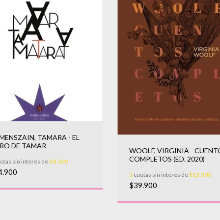
MENSZAIN, TAMARA - EL
BRO DE TAMAR
WOOLF, VIRGINIA - CUENT
COMPLETOS (ED. 2020)
otas sin interés de
$8.300
4.900
3
cuotas sin interés de
$13.300
$39.900