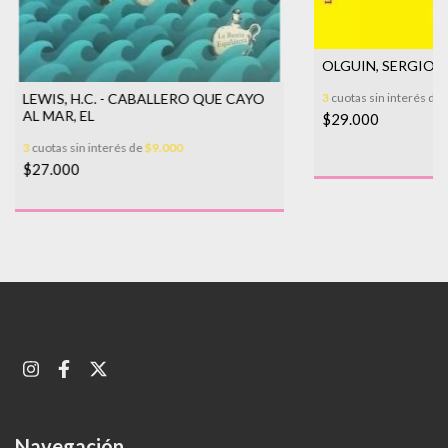
OLGUIN, SERGIO -
LEWIS, H.C. - CABALLERO QUE CAYO
3
cuotas sin interés de
AL MAR, EL
$29.000
3
cuotas sin interés de
$9.000
$27.000
Navegación