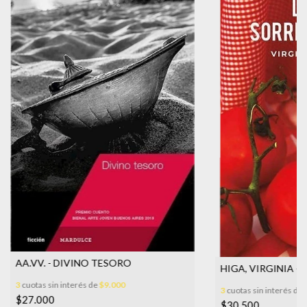
AA.VV. - DIVINO TESORO
HIGA, VIRGINIA -
3
cuotas sin interés de
$9.000
3
cuotas sin interés de
$27.000
$30.500