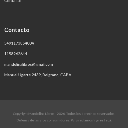
Contacto
Contacto
5491173854004
1158962644
mandolinalibros@gmail.com
Manuel Ugarte 2439, Belgrano, CABA
Copyright Mandolina Libros - 2026. Todos los derechos reservados.
Defensa de las y los consumidores. Para reclamos
ingresá acá.