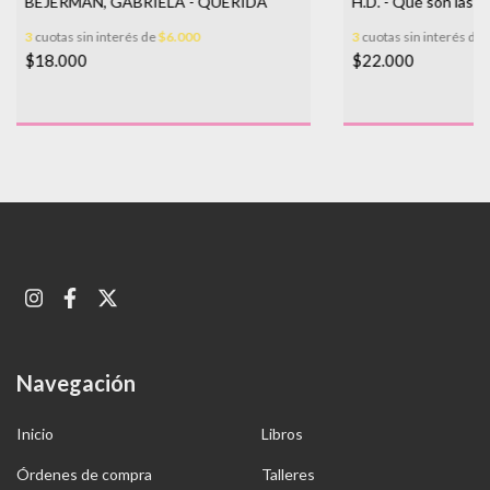
BEJERMAN, GABRIELA - QUERIDA
H.D. - Qué son las is
3
cuotas sin interés de
$6.000
3
cuotas sin interés de
$18.000
$22.000
Navegación
Inicio
Libros
Órdenes de compra
Talleres