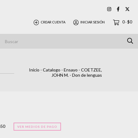
0
$0
CREAR CUENTA
INICIAR SESIÓN
-
Inicio
-
Catalogo
-
Ensayo
-
COETZEE,
JOHN M. - Don de lenguas
650
VER MEDIOS DE PAGO