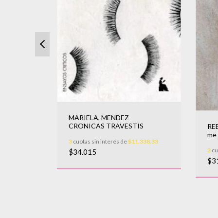
MARIELA, MENDEZ -
CRONICAS TRAVESTIS
RE
me 
I SANGRE
3
cuotas sin interés de
$11.338,33
3
cu
.000
$34.015
$3