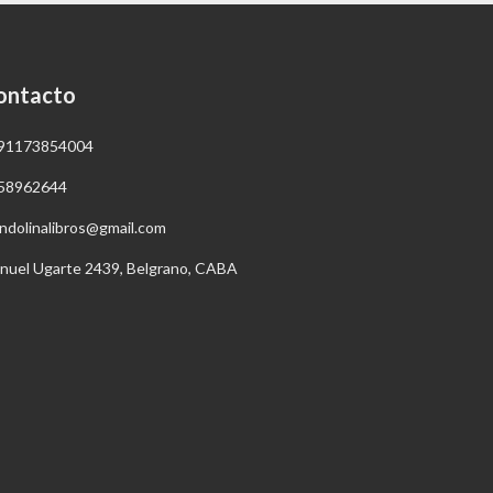
ontacto
91173854004
58962644
ndolinalibros@gmail.com
nuel Ugarte 2439, Belgrano, CABA