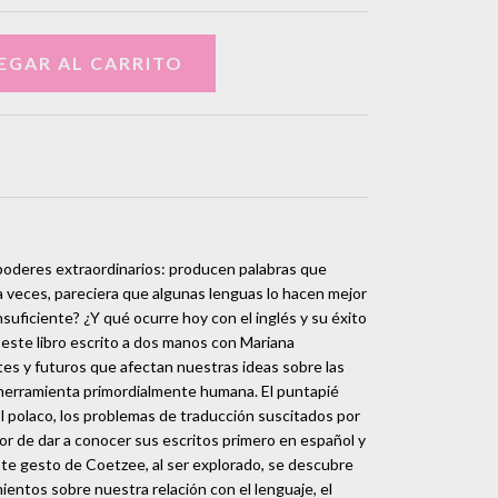
poderes extraordinarios: producen palabras que
 veces, pareciera que algunas lenguas lo hacen mejor
insuficiente? ¿Y qué ocurre hoy con el inglés y su éxito
 este libro escrito a dos manos con Mariana
s y futuros que afectan nuestras ideas sobre las
herramienta primordialmente humana. El puntapié
e El polaco, los problemas de traducción suscitados por
tor de dar a conocer sus escritos primero en español y
este gesto de Coetzee, al ser explorado, se descubre
entos sobre nuestra relación con el lenguaje, el