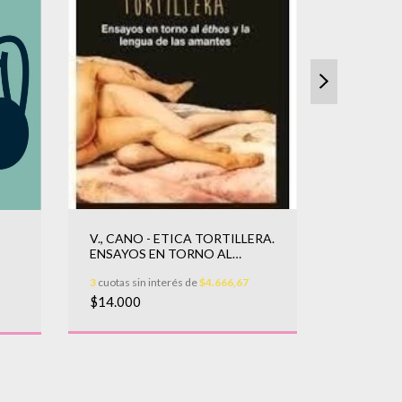
MARA, F
V., CANO - ETICA TORTILLERA.
EN EL PA
ENSAYOS EN TORNO AL
ETHOS
3
cuotas sin
3
cuotas sin interés de
$4.666,67
$29.900
$14.000