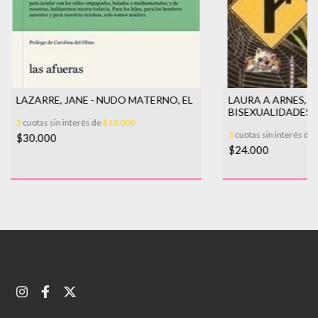
LAZARRE, JANE - NUDO MATERNO, EL
LAURA A ARNES, M
BISEXUALIDADES 
3
cuotas sin interés de
$10.000
CONTRA-RELATOS
3
cuotas sin interés de
$30.000
$24.000