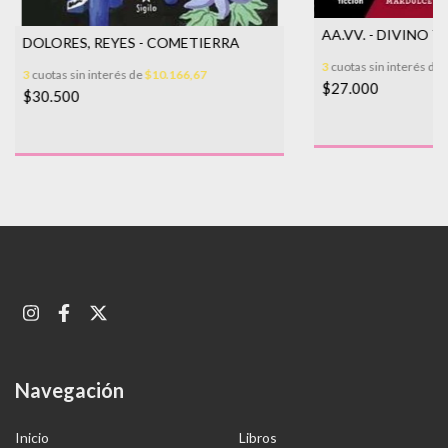
AA.VV. - DIVINO 
DOLORES, REYES - COMETIERRA
3
cuotas sin interés de
3
cuotas sin interés de
$10.166,67
$27.000
$30.500
Navegación
Inicio
Libros