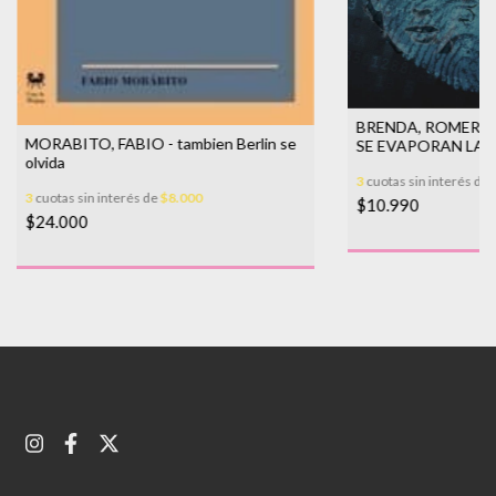
BRENDA, ROMERO 
MORABITO, FABIO - tambien Berlin se
SE EVAPORAN LAS
olvida
SOBRE
3
cuotas sin interés de
3
cuotas sin interés de
$8.000
$10.990
$24.000