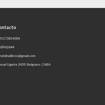
ontacto
91173854004
58962644
ndolinalibros@gmail.com
nuel Ugarte 2439, Belgrano, CABA