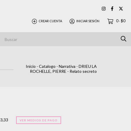
0
$0
CREAR CUENTA
INICIAR SESIÓN
-
Inicio
-
Catalogo
-
Narrativa
-
DRIEU LA
ROCHELLE, PIERRE - Relato secreto
33,33
VER MEDIOS DE PAGO