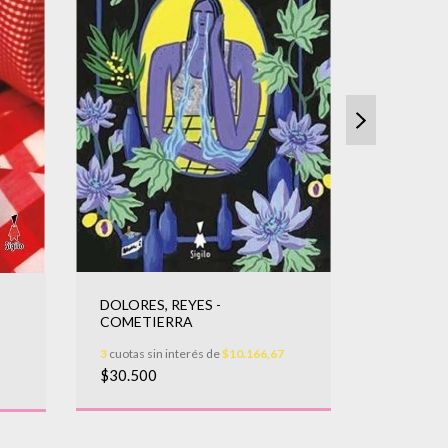
WOOLF, 
DOLORES, REYES -
COMPLETO
COMETIERRA
3
cuotas sin
3
cuotas sin interés de
$10.166,67
$39.900
$30.500