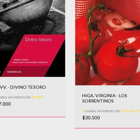
.VV. - DIVINO TESORO
HIGA, VIRGINIA - LOS
otas sin interés de
$9.000
SORRENTINOS
7.000
3
cuotas sin interés de
$10.166,67
$30.500