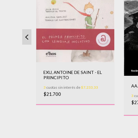
EXU, ANTOINE DE SAINT - EL
PRINCIPITO
AA
3
cuotas sin interés de
$7.233,33
$21.700
uria
3
cu
$2
666,67