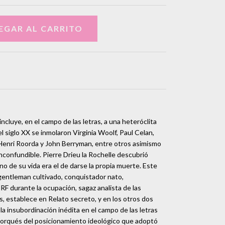
ncluye, en el campo de las letras, a una heteróclita
l siglo XX se inmolaron Virginia Woolf, Paul Celan,
 Henri Roorda y John Berryman, entre otros asimismo
inconfundible. Pierre Drieu la Rochelle descubrió
 de su vida era el de darse la propia muerte. Este
 gentleman cultivado, conquistador nato,
NRF durante la ocupación, sagaz analista de las
es, establece en Relato secreto, y en los otros dos
 la insubordinación inédita en el campo de las letras
porqués del posicionamiento ideológico que adoptó