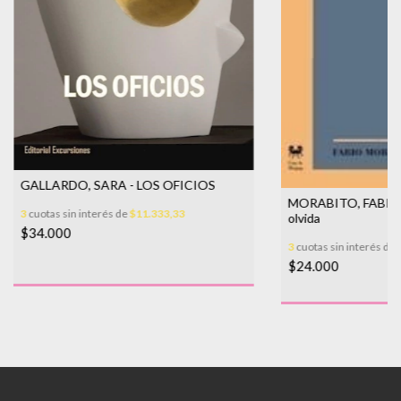
GALLARDO, SARA - LOS OFICIOS
MORABITO, FABIO - 
3
cuotas sin interés de
$11.333,33
olvida
$34.000
3
cuotas sin interés de
$24.000