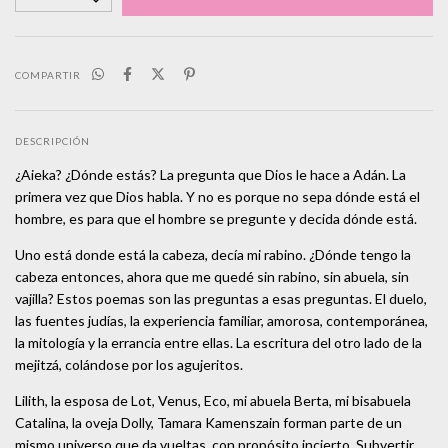
COMPARTIR
DESCRIPCIÓN
¿Aieka? ¿Dónde estás? La pregunta que Dios le hace a Adán. La
primera vez que Dios habla. Y no es porque no sepa dónde está el
hombre, es para que el hombre se pregunte y decida dónde está.
Uno está donde está la cabeza, decía mi rabino. ¿Dónde tengo la
cabeza entonces, ahora que me quedé sin rabino, sin abuela, sin
vajilla? Estos poemas son las preguntas a esas preguntas. El duelo,
las fuentes judías, la experiencia familiar, amorosa, contemporánea,
la mitología y la errancia entre ellas. La escritura del otro lado de la
mejitzá, colándose por los agujeritos.
Lilith, la esposa de Lot, Venus, Eco, mi abuela Berta, mi bisabuela
Catalina, la oveja Dolly, Tamara Kamenszain forman parte de un
mismo universo que da vueltas, con propósito incierto. Subvertir