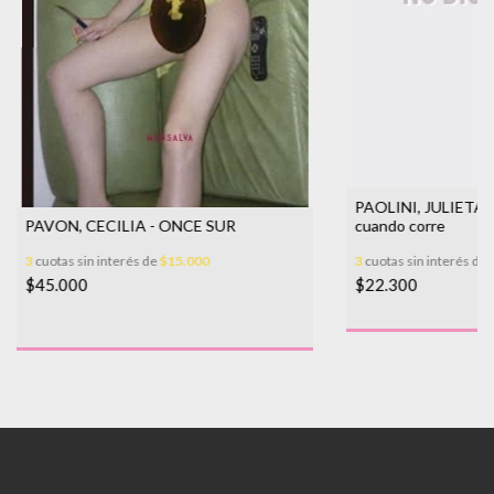
PAOLINI, JULIETA -
cuando corre
PAVON, CECILIA - ONCE SUR
3
cuotas sin interés de
3
cuotas sin interés de
$15.000
$22.300
$45.000