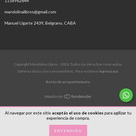
1158962644
mandolinalibros@gmail.com
Manuel Ugarte 2439, Belgrano, CABA
Copyright Mandolina Libros - 2026. Todos los derechos reservados.
Defensa de las y los consumidores. Para reclamos
ingresá acá.
Botón de arrepentimiento
Al navegar por este sitio
aceptás el uso de cookies
para agilizar tu
experiencia de compra.
ENTENDIDO