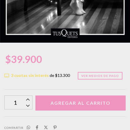
$39.900
3
cuotas sin interés
de
$13.300
VER MEDIOS DE PAGO
COMPARTIR