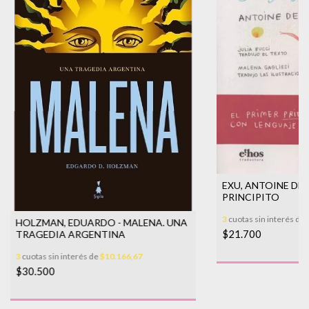
EXU, ANTOINE DE S
PRINCIPITO
3
cuotas sin interés de
HOLZMAN, EDUARDO - MALENA. UNA
$21.700
TRAGEDIA ARGENTINA
3
cuotas sin interés de
$10.166,67
$30.500