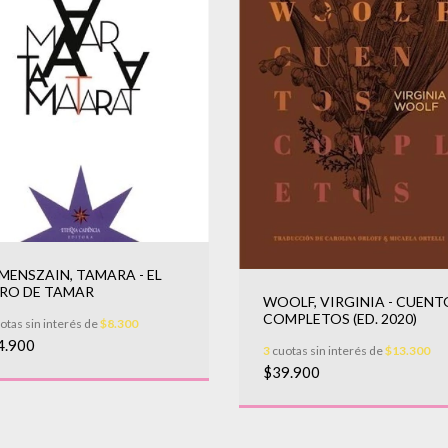
MENSZAIN, TAMARA - EL
BRO DE TAMAR
WOOLF, VIRGINIA - CUENT
COMPLETOS (ED. 2020)
otas sin interés de
$8.300
4.900
3
cuotas sin interés de
$13.300
$39.900