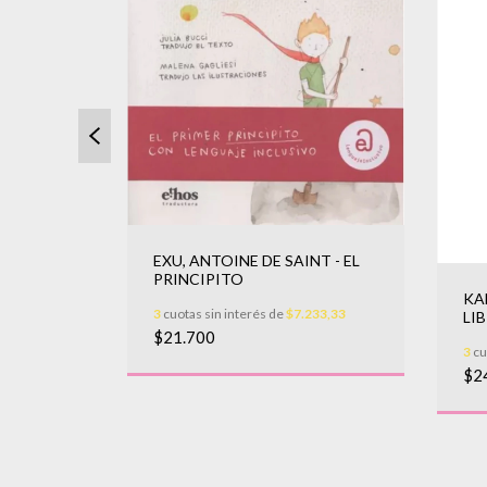
EXU, ANTOINE DE SAINT - EL
PRINCIPITO
KA
3
cuotas sin interés de
$7.233,33
LI
LERO QUE
$21.700
3
cu
$2
000