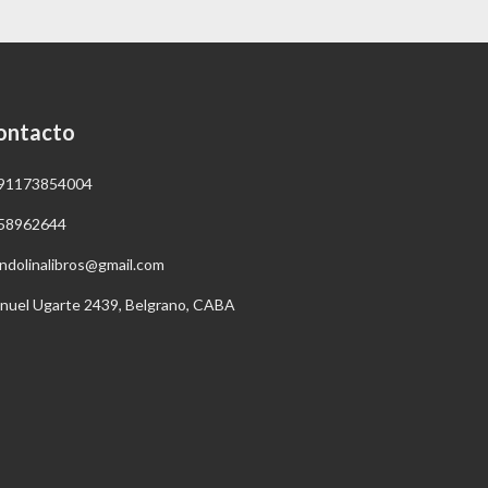
ontacto
91173854004
58962644
ndolinalibros@gmail.com
nuel Ugarte 2439, Belgrano, CABA