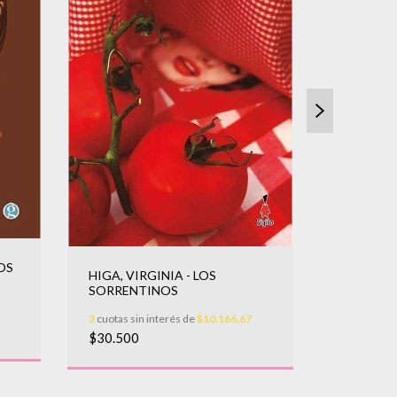
OS
HIGA, VIRGINIA - LOS
TENTONI,
SORRENTINOS
diamante
3
cuotas sin interés de
$10.166,67
3
cuotas sin
$30.500
$26.000