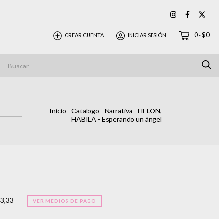
0
$0
CREAR CUENTA
INICIAR SESIÓN
-
Inicio
-
Catalogo
-
Narrativa
-
HELON,
HABILA - Esperando un ángel
33,33
VER MEDIOS DE PAGO