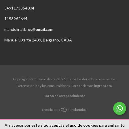
5491173854004
1158962644
mandolinalibros@gmail.com
Manuel Ugarte 2439, Belgrano, CABA
Copyright Mandolina Libros - 2026. Todos los derechos reservados.
Defensa de las y los consumidores. Para reclamos
ingresá acá.
Botón de arrepentimiento
Al navegar por este sitio
aceptás el uso de cookies
para agilizar tu