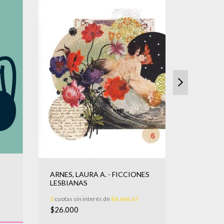
V., CANO
ARNES, LAURA A. - FICCIONES
ENSAYOS
LESBIANAS
ETHOS
3
cuotas sin
3
cuotas sin interés de
$8.666,67
$14.000
$26.000