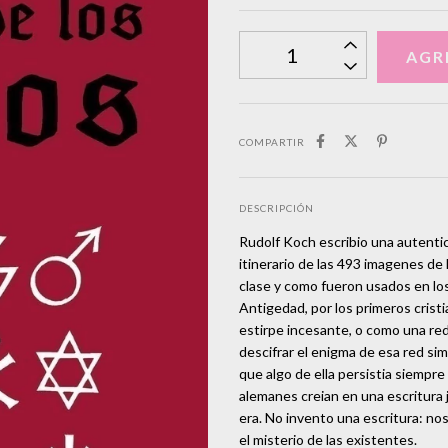
COMPARTIR
DESCRIPCIÓN
Rudolf Koch escribio una autentic
itinerario de las 493 imagenes de 
clase y como fueron usados en los
Antigedad, por los primeros crist
estirpe incesante, o como una re
descifrar el enigma de esa red sim
que algo de ella persistia siemp
alemanes creian en una escritura 
era. No invento una escritura: n
el misterio de las existentes.