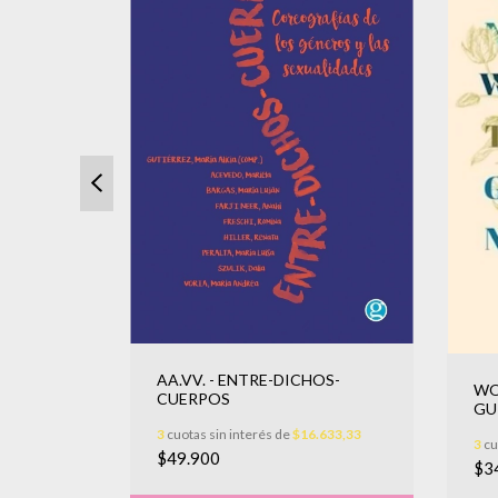
AA.VV. - ENTRE-DICHOS-
I SANGRE
WO
CUERPOS
GU
.000
3
cuotas sin interés de
$16.633,33
3
cu
$49.900
$3