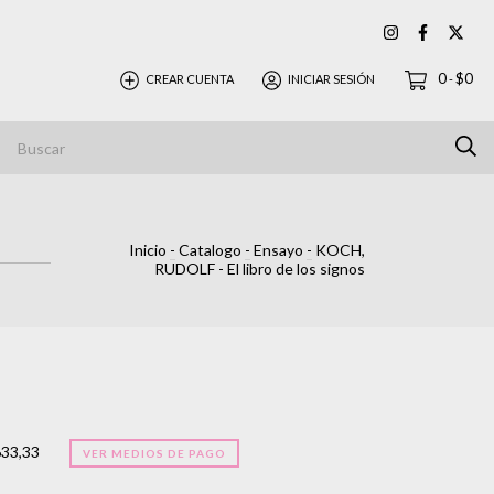
0
$0
CREAR CUENTA
INICIAR SESIÓN
-
Inicio
-
Catalogo
-
Ensayo
-
KOCH,
RUDOLF - El libro de los signos
633,33
VER MEDIOS DE PAGO