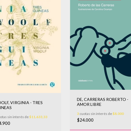
DE, CARRERAS ROBERTO -
OLF, VIRGINIA - TRES
AMOR LIBRE
INEAS
3
cuotas sin interés de
$8.000
otas sin interés de
$11.633,33
$24.000
4.900