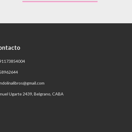
ontacto
91173854004
58962644
ndolinalibros@gmail.com
nuel Ugarte 2439, Belgrano, CABA