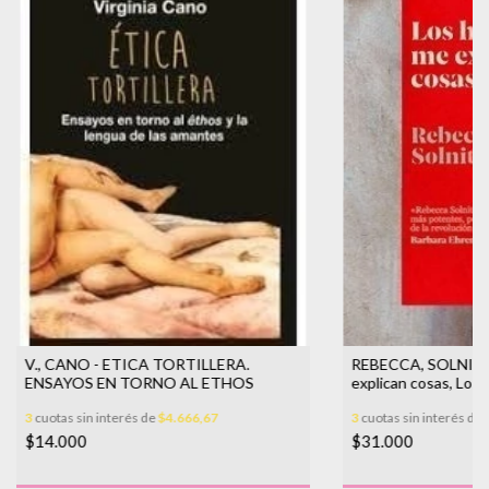
V., CANO - ETICA TORTILLERA.
REBECCA, SOLNIT 
ENSAYOS EN TORNO AL ETHOS
explican cosas, Los
3
cuotas sin interés de
$4.666,67
3
cuotas sin interés de
$14.000
$31.000