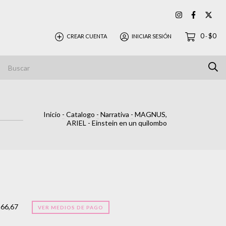
0
$0
CREAR CUENTA
INICIAR SESIÓN
-
Inicio
-
Catalogo
-
Narrativa
-
MAGNUS,
ARIEL - Einstein en un quilombo
966,67
VER MEDIOS DE PAGO