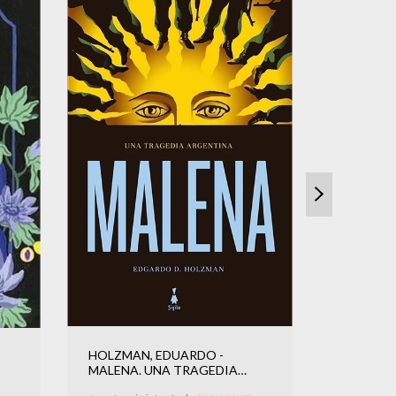
HOLZMAN, EDUARDO -
TENTONI,
MALENA. UNA TRAGEDIA
diamante
ARGENTINA