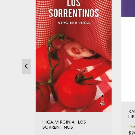
KA
SORO
LI
HIGA, VIRGINIA - LOS
000
3
cu
SORRENTINOS
$2