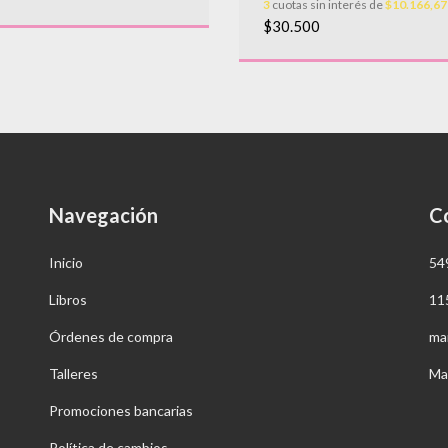
3
cuotas sin interés de
$10.166,67
$30.500
Navegación
C
Inicio
54
Libros
11
Órdenes de compra
ma
Talleres
Ma
Promociones bancarias
Política de cambios