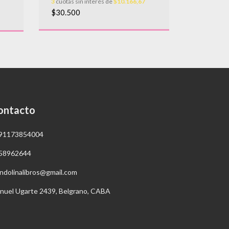
3
cuotas sin interés de
$10.166,67
3
cuotas sin
$30.500
$26.000
ontacto
91173854004
58962644
ndolinalibros@gmail.com
nuel Ugarte 2439, Belgrano, CABA