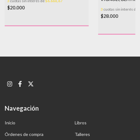
3
cuotas sin interés de
$6.666,67
$20.000
3
cuotas sin interés de
$28.000
Navegación
Inicio
Libros
Órdenes de compra
Talleres