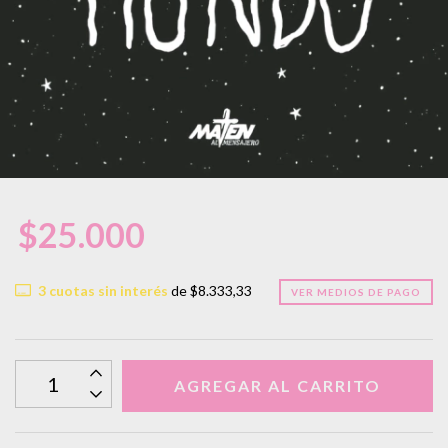
$25.000
3
cuotas sin interés
de
$8.333,33
VER MEDIOS DE PAGO