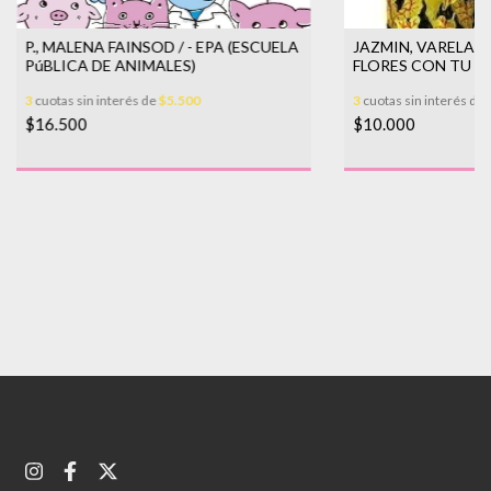
P., MALENA FAINSOD / - EPA (ESCUELA
JAZMIN, VARELA 
PúBLICA DE ANIMALES)
FLORES CON TU 
3
cuotas sin interés de
$5.500
3
cuotas sin interés de
$16.500
$10.000